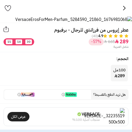
عطر إيروس من فرزاتشي للرجال - برفيوم
(40)
4.9
289
-57%
665


15
:
14
:
30
شامل الضريبة
الحجم:
100مل
289

هل تريد الدفع بالتقسيط؟
VERSACE
عرض الكل
منتجات أصلية 100%