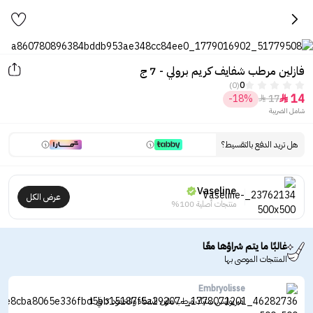
فازلين مرطب شفايف كريم برولي - 7 ج
(0)
0
14
-18%
17


شامل الضريبة
هل تريد الدفع بالتقسيط؟
Vaseline
عرض الكل
منتجات أصلية 100%
غالبًا ما يتم شراؤها معًا
المنتجات الموصى بها
Embryolisse
امبريوليس ستيك مرطب ملون للشفاه والخدود 3 في 1