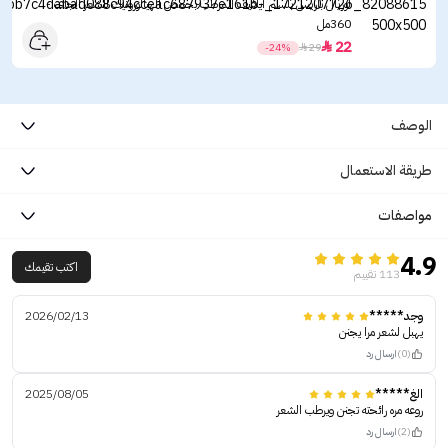
لوريال باريس بلسم ايلفيف المرطب بحمض الهيالورونيك للشعر الجاف -
360مل
22

-24%

29
الوصف
طريقة الاستعمال
مواصفات
4.9
اكتب تقيمك
113 تقييم
وجد*****
2026/02/13
يهبل لشعر مرا يجنن
(0)
ارسال رد
الغ*****
2025/08/05
روعه مره رائحته تجنن ويرطب الشعر
(2)
ارسال رد