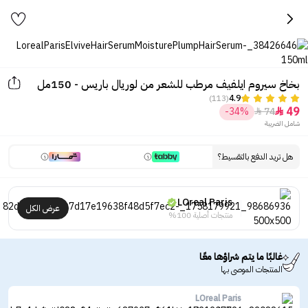
بخاخ سيروم ايلفيف مرطب للشعر من لوريال باريس - 150مل
(113)
4.9
49
-34%
74


شامل الضريبة
هل تريد الدفع بالتقسيط؟
LOreal Paris
عرض الكل
منتجات أصلية 100%
غالبًا ما يتم شراؤها معًا
المنتجات الموصى بها
LOreal Paris