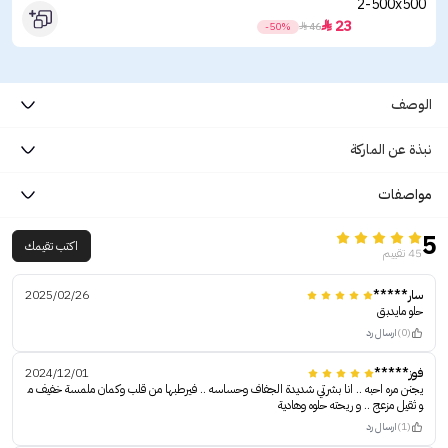
23

-50%

46
الوصف
نبذة عن الماركة
مواصفات
5
اكتب تقيمك
45 تقييم
سار*****
2025/02/26
حلو مايدبق
(0)
ارسال رد
فوز*****
2024/12/01
يجنن مره احبه .. انا بشرتي شديدة الجفاف وحساسه .. فيرطبها من قلب وكمان ملمسة خفيف م
و ثقيل مزعج .. و ريحته حلوه وهادية
(1)
ارسال رد