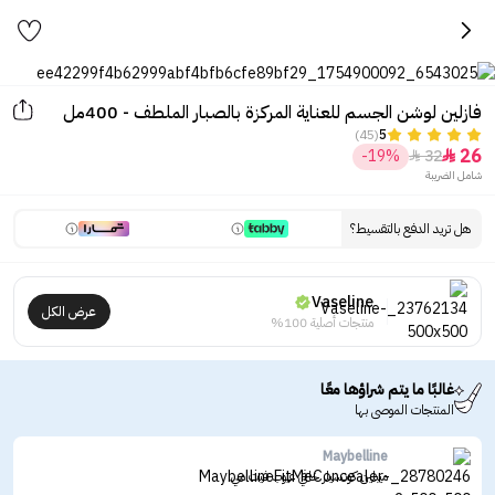
فازلين لوشن الجسم للعناية المركزة بالصبار الملطف - 400مل
(45)
5
26
-19%
32


شامل الضريبة
هل تريد الدفع بالتقسيط؟
Vaseline
عرض الكل
منتجات أصلية 100%
غالبًا ما يتم شراؤها معًا
المنتجات الموصى بها
Maybelline
ميبلين كونسيلر خافي عيوب فيت مي