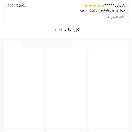
2024/12/01
Lolo A*****
يهبل مرا وريحته تجنن وكميته راااهيه
(1)
ارسال رد
كل التقييمات