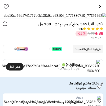
دكتور ألثيا 345 بخاخ كريم مهدئ - 100 مل
(1)
5
88
-11%
99


شامل الضريبة
هل تريد الدفع بالتقسيط؟
Dr.Althea
عرض الكل
منتجات أصلية 100%
غالبًا ما يتم شراؤها معًا
المنتجات الموصى بها
Anua
انوا سيروم أزيلايك أسيد 10% + هيالورون لبشرة هادئة ومشرقة - 30مل