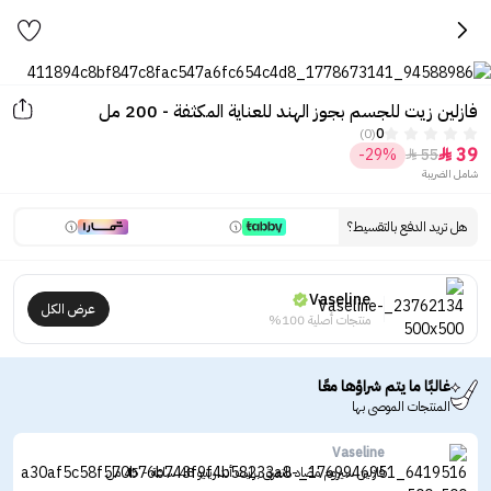
فازلين زيت للجسم بجوز الهند للعناية المكثفة - 200 مل
(0)
0
39
-29%
55


شامل الضريبة
هل تريد الدفع بالتقسيط؟
Vaseline
عرض الكل
منتجات أصلية 100%
غالبًا ما يتم شراؤها معًا
المنتجات الموصى بها
Vaseline
فازلين سيروم مضاد للتعرق برايت أند رينيو 48 ساعة - 45 مل