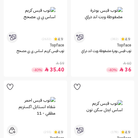
4.9
4.9
(2632)
(382)
Topface
Topface
توب فيس بودرة مضغوطة ويت اند دراي
توب فيس كريم اساس بي بي مصحح
59
60


35.40
36


-40%
-40%
4.9
4.9
(255)
(178)