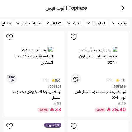
Topface | توب فيس
ترتيب
الماركات
عناية
الاظافر
حالة البشرة
مكياج
5.0
4.9
(152)
(453)
Topface
Topface
توب فيس بلاشر احمر خدود انستايل بلش
توب فيس بودرة اضاءة وكنتور محدد وجه
اون - 004
انستايل
55
59


33
35.40


-40%
-40%
الأكثر مبيعاً