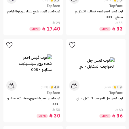
5.0
5.0
(50)
(347)
Topface
Topface
توب فيس احمر شفاه انستايل اكستريم
توب فيس قلوس ملمع شفاه سوبرنوفا فوليوم
مطفي - 008
29
55


17.40
33


-40%
-40%
4.9
4.9
(333)
(964)
Topface
Topface
توب فيس جل الحواجب انستايل - بني
توب فيس احمر شفاه روج سينسيتيف ستايلو
- 008
50
60


30
36


-40%
-40%