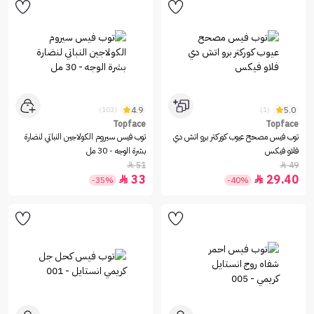
4.9
5.0
(103)
(1)
Topface
Topface
توب فيس مصحح عيوب كوركتر برو اتش دي
توب فيس سيروم الكولاجين النباتي لنضارة
فلاو فيكس
بشرة الوجه - 30 مل
51
49


33
29.40


-35%
-40%