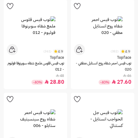
4.9
4.9
(361)
(382)
Topface
Topface
توب فيس احمر شفاه روج انستايل مطفي -
توب فيس قلوس ملمع شفاه سوبرنوفا فوليوم
- 012
020
48
46


28.80
27.60


-40%
-40%