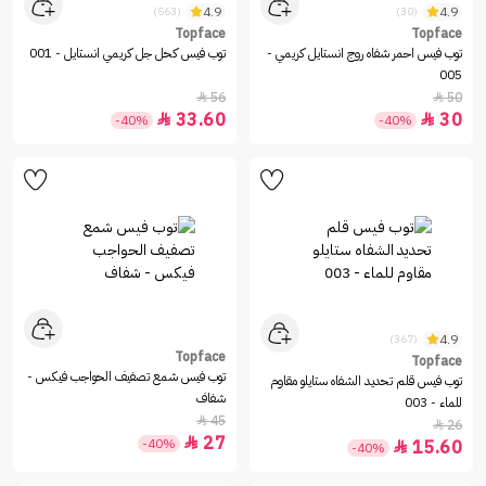
4.9
4.9
(563)
(30)
Topface
Topface
توب فيس احمر شفاه روج انستايل كريمي -
توب فيس كحل جل كريمي انستايل - 001
005
56
50


33.60
30


-40%
-40%
4.9
(367)
Topface
Topface
توب فيس شمع تصفيف الحواجب فيكس -
توب فيس قلم تحديد الشفاه ستايلو مقاوم
شفاف
للماء - 003
45

26

27

-40%
15.60

-40%