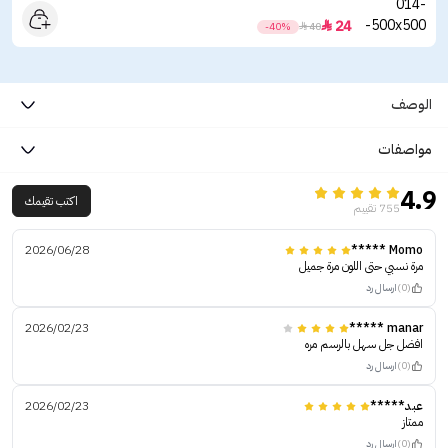
24

-40%

40
الوصف
مواصفات
4.9
اكتب تقيمك
755 تقييم
2026/06/28
Momo *****
‏مرة نسبي حتى اللون مرة جميل
(0)
ارسال رد
2026/02/23
manar *****
افضل جل سهل بالرسم مره
(0)
ارسال رد
عبد*****
2026/02/23
ممتاز
(0)
ارسال رد