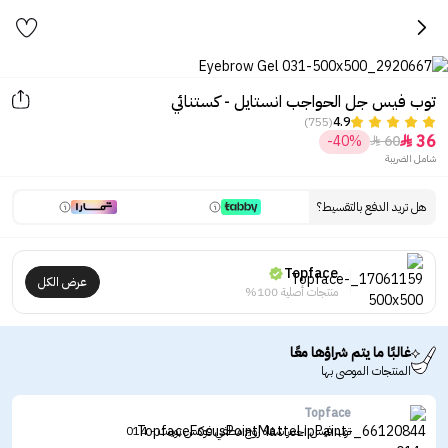
توب فيس جل الحواجب انستايل - كستنائي
(755)
4.9
36
-40%
60


شامل الضريبة
هل تريد الدفع بالتقسيط؟
Topface
عرض الكل
منتجات أصلية 100%
غالبًا ما يتم شراؤها معًا
المنتجات الموصى بها
Topface
توب فيس احمر شفاه روج مطفي فوكس بوينت - 014