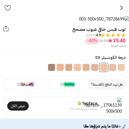
توب فيس خافي عيوب مصحح
(2023)
4.9
35.40
-40%
59


شامل الضريبة
درجة الكونسيلر: 03
هل تريد الدفع بالتقسيط؟
Topface
عرض الكل
منتجات أصلية 100%
غالبًا ما يتم شراؤها معًا