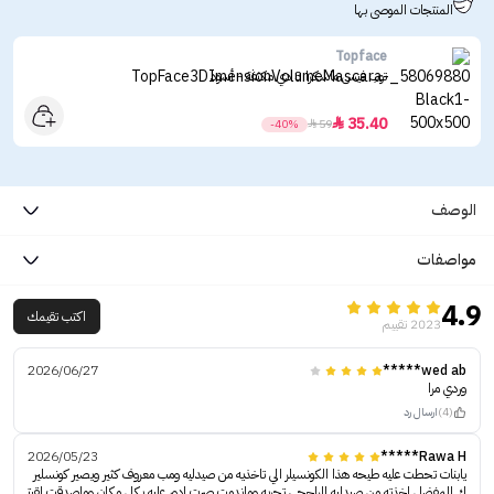
المنتجات الموصى بها
Topface
توب فيس ماسكرا 3 دي مكثفة - أسود
35.40

-40%

59
الوصف
مواصفات
4.9
اكتب تقيمك
2023 تقييم
2026/06/27
wed ab*****
وردي مرا
(4)
ارسال رد
2026/05/23
Rawa H*****
يابنات تحطت عليه طيحه هذا الكونسيلر الي تاخذيه من صيدليه ومب معروف كثير ويصير كونسلير
ك المفضل اخذته من صيدليه الراجحي تجربه وماندمت صرت ادور عليه بكل مكان وماصدقت لقيت