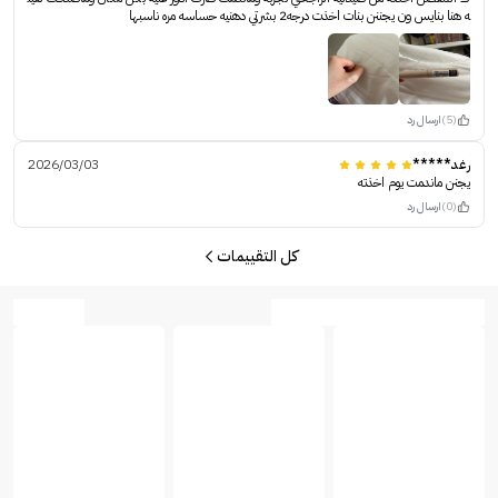
ه هنا بنايس ون يجننن بنات اخذت درجه2 بشرتي دهنيه حساسه مره ناسبها
(5)
ارسال رد
رغد*****
2026/03/03
يجنن ماندمت يوم اخذته
(0)
ارسال رد
كل التقييمات