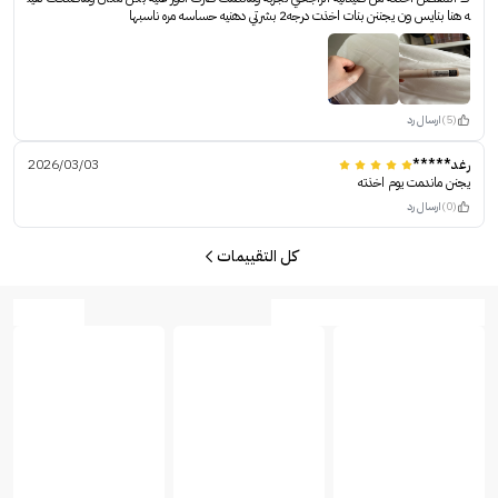
ه هنا بنايس ون يجننن بنات اخذت درجه2 بشرتي دهنيه حساسه مره ناسبها
(5)
ارسال رد
رغد*****
2026/03/03
يجنن ماندمت يوم اخذته
(0)
ارسال رد
كل التقييمات