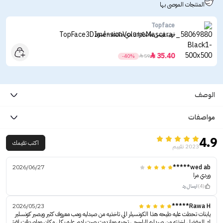
المنتجات الموصى بها
Topface
توب فيس ماسكرا 3 دي مكثفة - أسود
35.40

-40%

59
الوصف
مواصفات
4.9
اكتب تقيمك
2023 تقييم
2026/06/27
wed ab*****
وردي مرا
(4)
ارسال رد
2026/05/23
Rawa H*****
يابنات تحطت عليه طيحه هذا الكونسيلر الي تاخذيه من صيدليه ومب معروف كثير ويصير كونسلير
ك المفضل اخذته من صيدليه الراجحي تجربه وماندمت صرت ادور عليه بكل مكان وماصدقت لقيت