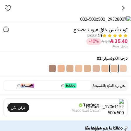
توب فيس خافي عيوب مصحح
(2023)
4.9
35.40
-40%
59


شامل الضريبة
درجة الكونسيلر: 02
هل تريد الدفع بالتقسيط؟
Topface
عرض الكل
منتجات أصلية 100%
غالبًا ما يتم شراؤها معًا