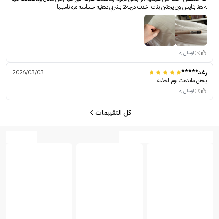
ه هنا بنايس ون يجننن بنات اخذت درجه2 بشرتي دهنيه حساسه مره ناسبها
(5)
ارسال رد
رغد*****
2026/03/03
يجنن ماندمت يوم اخذته
(0)
ارسال رد
كل التقييمات