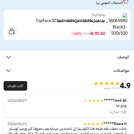
المنتجات الموصى بها
Topface
توب فيس ماسكرا 3 دي مكثفة - أسود
35.40

-40%

59
الوصف
مواصفات
4.9
اكتب تقيمك
2023 تقييم
2026/06/27
wed ab*****
وردي مرا
(4)
ارسال رد
2026/05/23
Rawa H*****
يابنات تحطت عليه طيحه هذا الكونسيلر الي تاخذيه من صيدليه ومب معروف كثير ويصير كونسلير
ك المفضل اخذته من صيدليه الراجحي تجربه وماندمت صرت ادور عليه بكل مكان وماصدقت لقيت