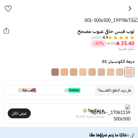
توب فيس خافي عيوب مصحح
(2023)
4.9
35.40
-40%
59


شامل الضريبة
درجة الكونسيلر: 01
هل تريد الدفع بالتقسيط؟
Topface
عرض الكل
منتجات أصلية 100%
غالبًا ما يتم شراؤها معًا