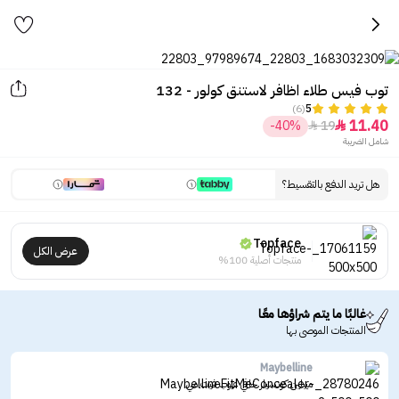
توب فيس طلاء اظافر لاستنق كولور - 132
(6)
5
11.40
-40%
19


شامل الضريبة
هل تريد الدفع بالتقسيط؟
Topface
عرض الكل
منتجات أصلية 100%
غالبًا ما يتم شراؤها معًا
المنتجات الموصى بها
Maybelline
ميبلين كونسيلر خافي عيوب فيت مي