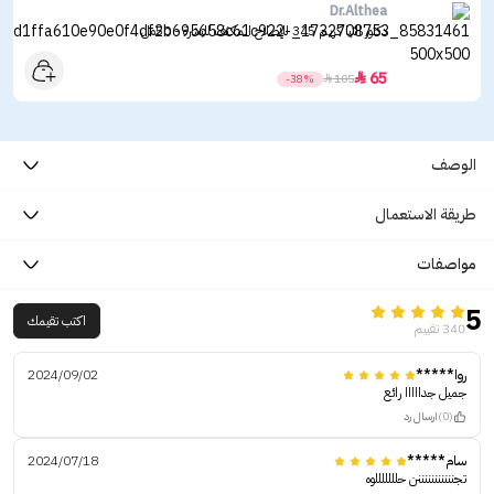
Dr.Althea
دكتور الثيا كريم 345 للإصلاح المكثف للبشرة - 50مل
65

-38%

105
الوصف
طريقة الاستعمال
مواصفات
5
اكتب تقيمك
340 تقييم
روا*****
2024/09/02
جميل جدااااا رائع
(0)
ارسال رد
سام*****
2024/07/18
تجنننننننننننن حلللللللوه