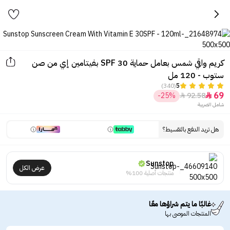
كريم واقي شمس بعامل حماية 30 SPF بفيتامين إي من صن
ستوب - 120 مل
(340)
5
69
-25%
92.58


شامل الضريبة
هل تريد الدفع بالتقسيط؟
Sunstop
عرض الكل
منتجات أصلية 100%
غالبًا ما يتم شراؤها معًا
المنتجات الموصى بها