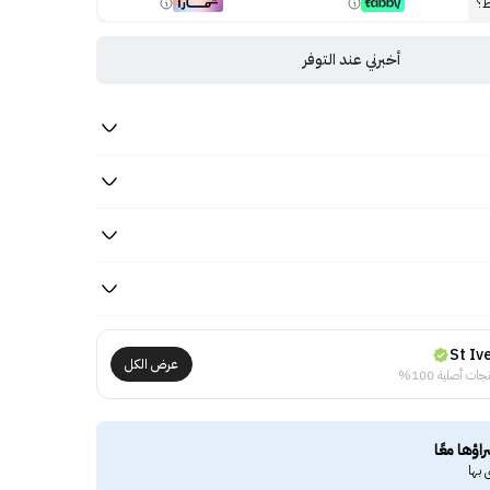
ط؟
أخبرني عند التوفر
St Iv
عرض الكل
جات أصلية 100%
راؤها معًا
 بها