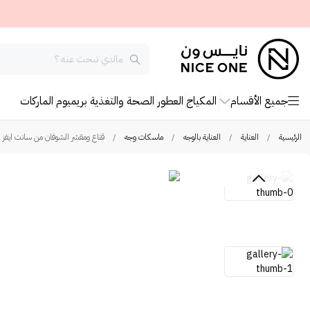
جميع الأقسام
المكياج
العطور
الصحة والتغذية
بريميوم
الماركات
الرئيسية
/
العناية
/
العناية بالوجه
/
ماسكات وجه
/
قناع ومقشر الشوفان من سانت ايفز - 170