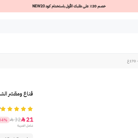
خصم 20٪ على طلبك الأول باستخدام كود NEW20
غ
قناع ومقشر الشوف
9
21
32


34%
شامل الضريبة