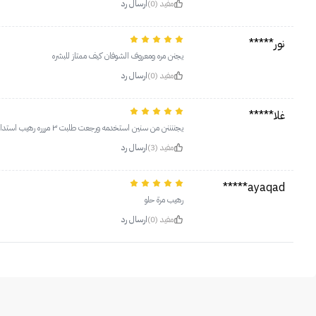
مفيد (0)
ارسال رد
نور*****
يجنن مره ومعروف الشوفان كيف ممتاز للبشره
مفيد (0)
ارسال رد
غلا*****
يجننننن من سنين استخدمه ورجعت طلبت ٣ مررره رهيب استدام يومي وعلى خفيف بدون تقشير التقشير مرتين بالاسبوع
مفيد (3)
ارسال رد
ayaqad*****
رهيب مرة حلو
مفيد (0)
ارسال رد