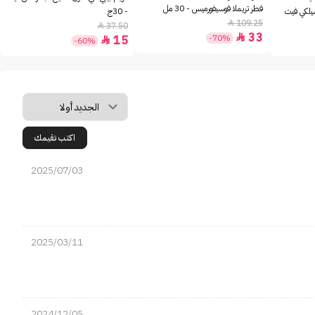
فطر تريملا فوسيفورميس - 30 مل
سيلكي فيت
- 30ج
109.25

37.50

33

-70%
15

-60%
اكتب تقيمك
2025/07/03
2025/03/11
2024/12/05