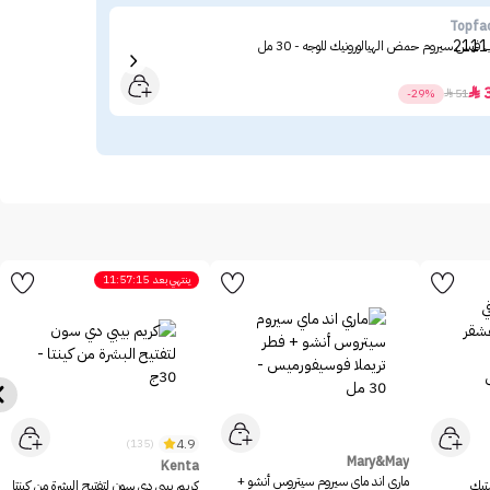
ves
Topfa
 فيس سيروم حمض الهيالورونيك للوجه - 30 مل
غسول
33

-29%

51
ينتهي بعد
11:57:15
4.9
(135)
Mary&May
Kenta
ماري اند ماي سيروم سيتروس أنشو +
ستيك
كريم بيبي دي سون لتفتيح البشرة من كينتا