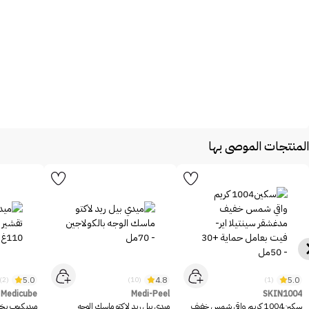
المنتجات الموصى بها
5.0
4.8
5.0
(2)
(10)
(1)
Medicube
Medi-Peel
SKIN1004
سكين1004 كريم واقي شمس خفيف
ميدي بيل ريد لاكتو ماسك الوجه
ميديكيوب بخا