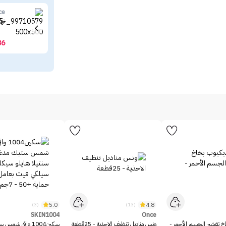
ce
توب
36
5.0
4.8
(3)
(13)
SKIN1004
Once
خ تقشير الجسم الأحمر -
ونس مناديل تنظيف الاحذية - 25قطعة
سكين1004 واقي شمس 