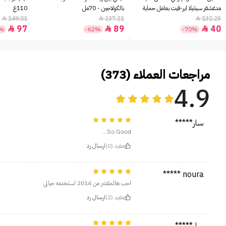
مدغشقر سينتيلا اير-فيت بعامل حماية
بالكولاجين - 70مل
110غ
+30 - 50مل
149.01
237.21
132.25



97
89
40



5%
-62%
-70%
مراجعات العملاء (373)
4.9
سار*****
So Good…
مفيد (0)
ارسال رد
noura *****
احب هالمقشر من 2014 استخدمه خيالي
مفيد (2)
ارسال رد