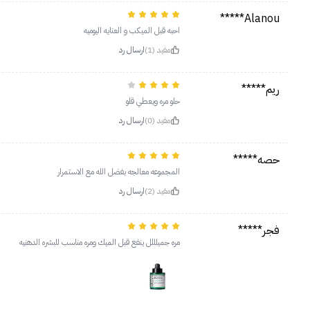
Alanou*****
احبه قبل الميكب و العنايه اليوميه
مفيد (1)
ارسال رد
ريم*****
حلو مره ويعطي قلو
مفيد (0)
ارسال رد
حصه*****
المجموعه معالجه بفضل الله مع الاستمرار
مفيد (2)
ارسال رد
فجر*****
مره جميلللل ينفع قبل الميك ومره مناسب للبشره الدهنيه