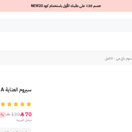
خصم 20٪ على طلبك الأول باستخدام كود NEW20
سيروم العناية AHA BHA PHA من سوم باي مي - 50مل
5
70
130


6%
شامل الضريبة