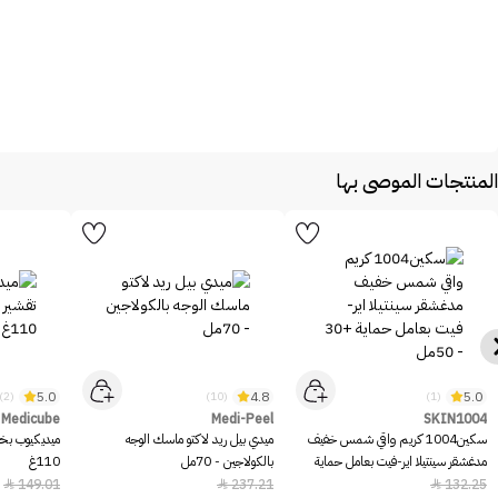
المنتجات الموصى بها
5.0
4.8
5.0
(2)
(10)
(1)
Medicube
Medi-Peel
SKIN1004
سكين1004 كريم واقي شمس خفيف
ميدي بيل ريد لاكتو ماسك الوجه
ميديكيوب بخا
مدغشقر سينتيلا اير-فيت بعامل حماية
بالكولاجين - 70مل
110غ
+30 - 50مل
149.01
237.21
132.25


