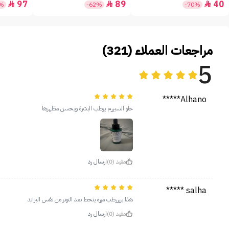
97
89
40



5%
-62%
-70%
مراجعات العملاء (321)
5
Alhano*****
حلو السيررم يرطب البشرة ويحسن مظهرها
مفيد (0)
ارسال رد
salha *****
هذا يررررطب مرره ينحط بعد التونر من نفس البراند
مفيد (0)
ارسال رد