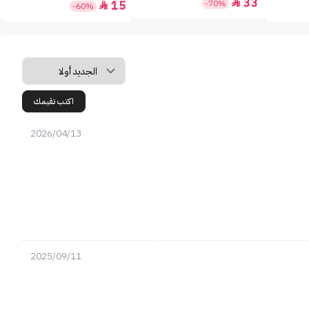
33

-70%
15

-60%
اكتب تقيمك
2026/04/13
2025/09/11