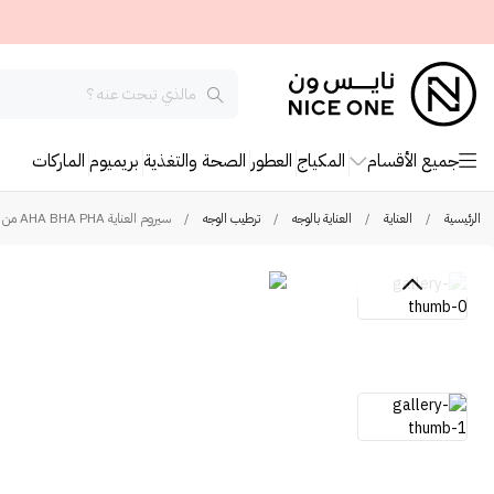
جميع الأقسام
المكياج
العطور
الصحة والتغذية
بريميوم
الماركات
الرئيسية
/
العناية
/
العناية بالوجه
/
ترطيب الوجه
/
سيروم العناية AHA BHA PHA من سوم باي مي - 50مل