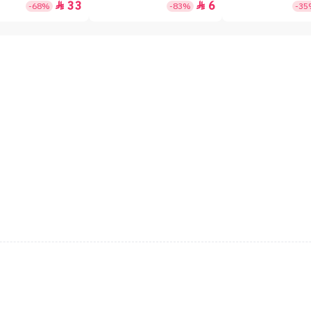
33
6


-68%
-83%
-3