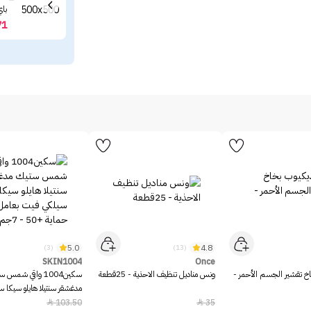
باي 
71
5.0
4.8
(3)
(13)
SKIN1004
Once
خ تقشير الجسم الأحمر -
ونس مناديل تنظيف الاحذية - 25قطعة
سكين1004 واقي شمس 
مدغشقر سنتيلا هايلو سيكا 
بعامل حماية +50 - 7جم
103.50
35

