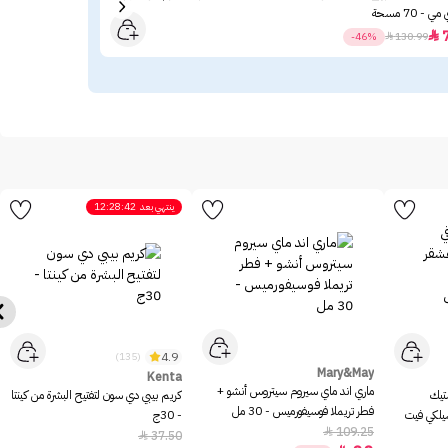
مي - 70 مسحة
51

-46%

130.99
ينتهي بعد
12:28:42
4.9
(135)
Mary&May
Kenta
ماري اند ماي سيروم سيتروس أنشو +
ستيك
كريم بيبي دي سون لتفتيح البشرة من كينتا
فطر تريملا فوسيفورميس - 30 مل
سيلكي فيت
- 30ج
109.25

37.50
