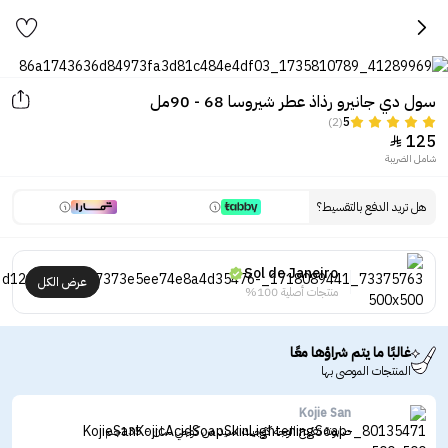
سول دي جانيرو رذاذ عطر شيروسا 68 - 90مل
(2)
5
125

شامل الضريبة
هل تريد الدفع بالتقسيط؟
Sol de Janeiro
عرض الكل
منتجات أصلية 100%
غالبًا ما يتم شراؤها معًا
المنتجات الموصى بها
Kojie San
صابونة تفتيح الوجه كوجيك اسيد من كوجي سان - 135جم