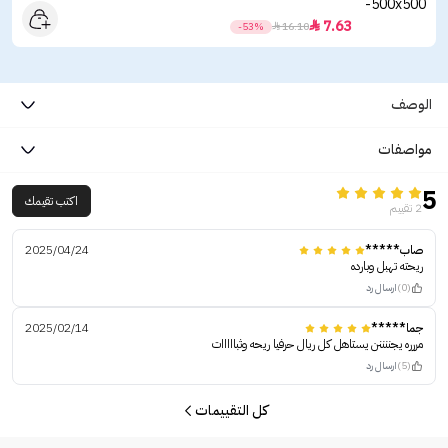
7.63

-53%

16.10
الوصف
مواصفات
5
اكتب تقيمك
2 تقييم
صاب*****
2025/04/24
ريحته تهبل وبارده
(0)
ارسال رد
جما*****
2025/02/14
مررره يجننننن يستاهل كل ريال حرفيا ريحه وثبااااات
(5)
ارسال رد
كل التقييمات