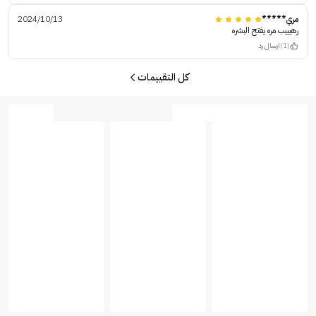
مري*****
2024/10/13
رهيييب مره يفتح البشره
(1)
ارسال رد
كل التقييمات