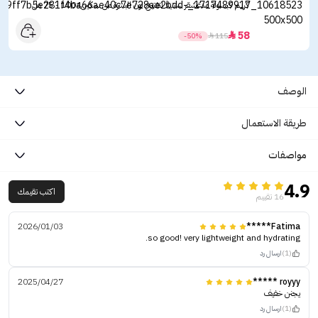
كريم كبسولة مدغشقر سنتيلا لتفتيح لون البشرة من سكين1004 - 75 مل
58

-50%

115
الوصف
طريقة الاستعمال
مواصفات
4.9
اكتب تقيمك
16 تقييم
2026/01/03
Fatima*****
so good! very lightweight and hydrating.
(1)
ارسال رد
2025/04/27
royyy *****
يجنن خفيف
(1)
ارسال رد