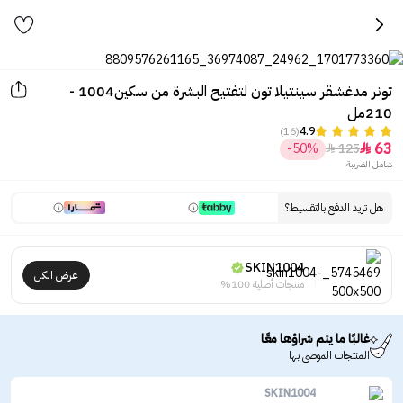
تونر مدغشقر سينتيلا تون لتفتيح البشرة من سكين1004 -
210مل
(16)
4.9
63
-50%
125


شامل الضريبة
هل تريد الدفع بالتقسيط؟
SKIN1004
عرض الكل
منتجات أصلية 100%
غالبًا ما يتم شراؤها معًا
المنتجات الموصى بها
SKIN1004