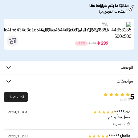
غالبًا ما يتم شراؤها معًا
المنتجات الموصى بها
YSL
ايف سان لوران عطر ليبر انتنس للنساء - او دو بارفيوم
299

-35%

459
الوصف
مواصفات
5
اكتب تقيمك
3 تقييم
عائ*****
2024/11/04
جميل جداً وناعم
(0)
ارسال رد
2021/11/18
ghalia*****