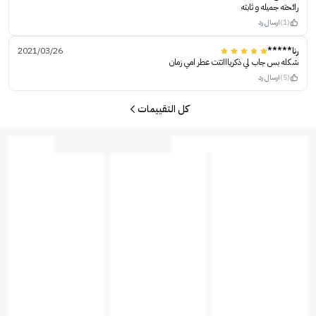
رائحته جميله و ثابته
(1)
ارسال رد
رنا*****
2021/03/26
شكله بس جاب لي ذكرياااتتت عطر امي زمان
(5)
ارسال رد
كل التقييمات