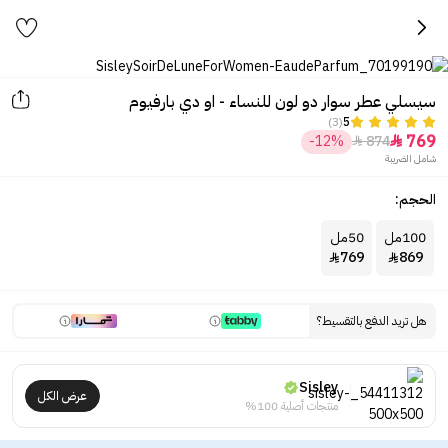
سيسلي عطر سوار دو لون للنساء - او دي بارفيوم
(3)
5
769
-12%
874


شامل الضريبة
الحجم:
100مل
50مل
769
869


هل تريد الدفع بالتقسيط؟
Sisley
عرض الكل
منتجات أصلية 100%