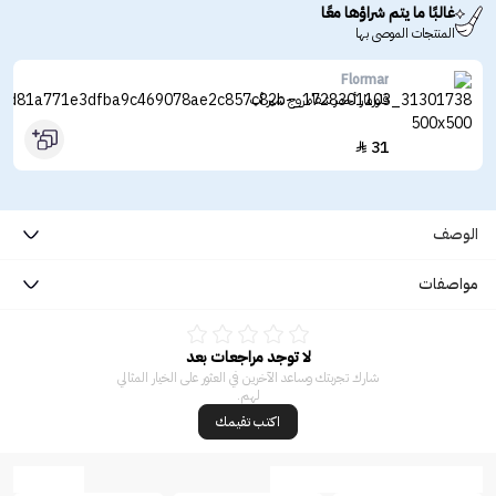
غالبًا ما يتم شراؤها معًا
المنتجات الموصى بها
Flormar
فلورمار أحمر شفاه روج شير أب
31

الوصف
مواصفات
لا توجد مراجعات بعد
شارك تجربتك وساعد الآخرين في العثور على الخيار المثالي
لهم.
اكتب تقيمك