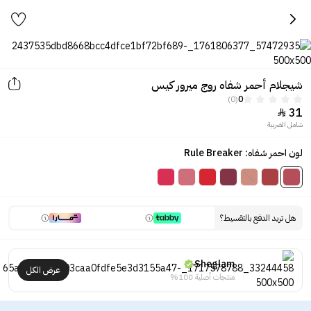
شيجلام أحمر شفاه روج ميرور كيس
(0)
0
31

شامل الضريبة
لون احمر شفاه: Rule Breaker
هل تريد الدفع بالتقسيط؟
Sheglam
عرض الكل
منتجات أصلية 100%