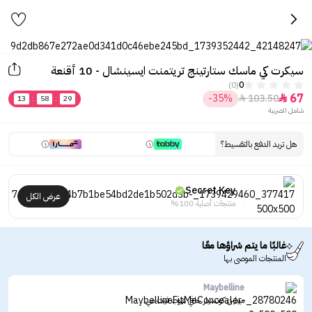
سيكرت كي ماسك ستارتينج تريتمنت ايسينشال - 10 أقنعة
(0)
0
67
-35%
103.50


13
:
58
:
29
شامل الضريبة
هل تريد الدفع بالتقسيط؟
Secret Key
عرض الكل
منتجات أصلية 100%
غالبًا ما يتم شراؤها معًا
المنتجات الموصى بها
Maybelline
ميبلين كونسيلر خافي عيوب فيت مي