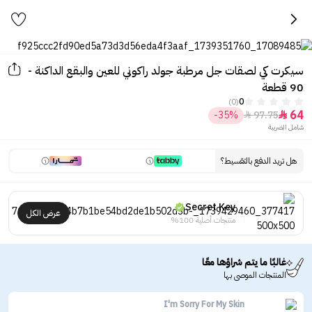
سيكرت كي لصقات جل مرطبة جولد راكوني للعين والبقع الداكنة -
90 قطعة
(0)
0
64
-35%
97.75


شامل الضريبة
هل تريد الدفع بالتقسيط؟
Secret Key
عرض الكل
منتجات أصلية 100%
غالبًا ما يتم شراؤها معًا
المنتجات الموصى بها
I'm Sorry For My Skin