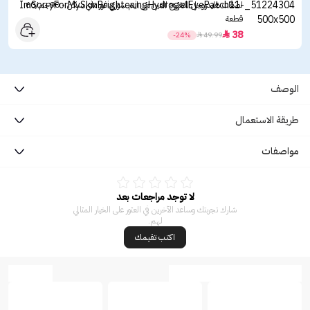
لصقات هايدروجل للتفتيح العين من ايم سوري فور ماي سكن - 90جم/60
قطعة
38

-24%

49.99
الوصف
طريقة الاستعمال
مواصفات
لا توجد مراجعات بعد
شارك تجربتك وساعد الآخرين في العثور على الخيار المثالي
لهم.
اكتب تقيمك