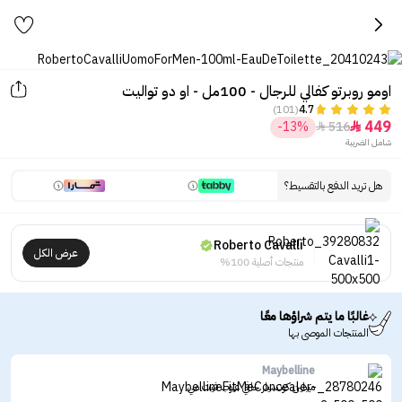
اومو روبرتو كفالي للرجال - 100مل - او دو تواليت
(101)
4.7
449
-13%
516


شامل الضريبة
هل تريد الدفع بالتقسيط؟
Roberto Cavalli
عرض الكل
منتجات أصلية 100%
غالبًا ما يتم شراؤها معًا
المنتجات الموصى بها
Maybelline
ميبلين كونسيلر خافي عيوب فيت مي