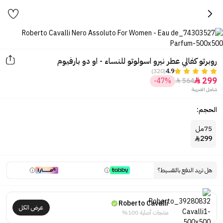
روبرتو كفالي عطر نيرو اسولوتو للنساء - او دو بارفيوم
(320)
4.9
299
-47%
564


شامل الضريبة
الحجم:
75مل
299

هل تريد الدفع بالتقسيط؟
Roberto Cavalli
عرض الكل
منتجات أصلية 100%