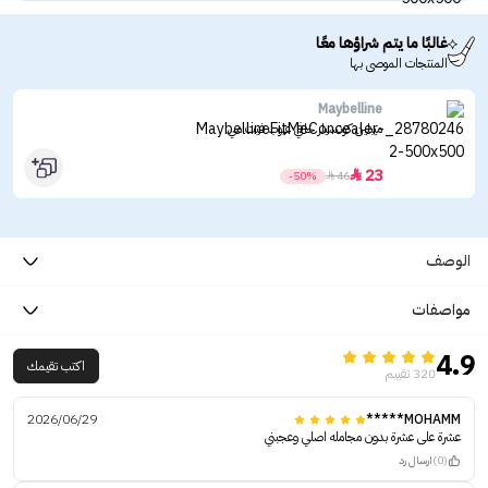
غالبًا ما يتم شراؤها معًا
المنتجات الموصى بها
Maybelline
ميبلين كونسيلر خافي عيوب فيت مي
23

-50%

46
الوصف
مواصفات
4.9
اكتب تقيمك
320 تقييم
2026/06/29
MOHAMM*****
عشرة على عشرة بدون مجامله اصلي وعجبني
(0)
ارسال رد