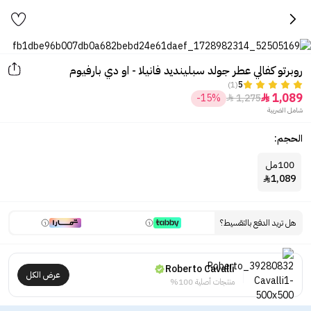
روبرتو كفالي عطر جولد سبلينديد فانيلا - او دي بارفيوم
(1)
5
1,089
-15%
1,275


شامل الضريبة
الحجم:
100مل
1,089

هل تريد الدفع بالتقسيط؟
Roberto Cavalli
عرض الكل
منتجات أصلية 100%