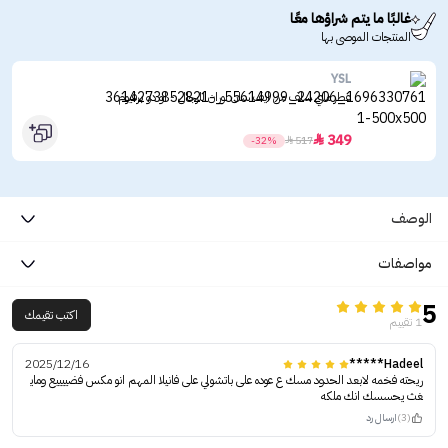
غالبًا ما يتم شراؤها معًا
المنتجات الموصى بها
YSL
عطر ماي سلف من ايف سان لوران للرجال - او دو برفيوم
349

-32%

517
الوصف
مواصفات
5
اكتب تقيمك
1 تقييم
2025/12/16
Hadeel*****
ريحته فخمه لابعد الحدود مسك ع عوده على باتشولي على فانيلا المهم انو مكس فضييييع وماي
غث يحسسك انك ملكه
(3)
ارسال رد