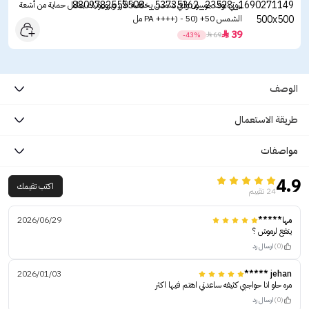
بيوتي اوف جوسون واقي شمس بخلاصة الأرز وبروبيوتيك بعامل حماية من أشعة
الشمس ‏50+ (PA ++++) - 50 مل
39

-43%

69
الوصف
طريقة الاستعمال
مواصفات
4.9
اكتب تقيمك
24 تقييم
مها*****
2026/06/29
ينفع لرموش ؟
(0)
ارسال رد
2026/01/03
jehan *****
مره حلو انا حواجبي كثيفه ساعدني اهتم فيها اكثر
(0)
ارسال رد