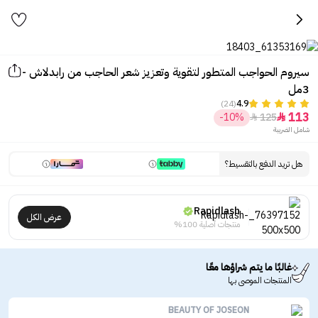
سيروم الحواجب المتطور لتقوية وتعزيز شعر الحاجب من رابدلاش -
3مل
(24)
4.9
113
-10%
125


شامل الضريبة
هل تريد الدفع بالتقسيط؟
Rapidlash
عرض الكل
منتجات أصلية 100%
غالبًا ما يتم شراؤها معًا
المنتجات الموصى بها
BEAUTY OF JOSEON