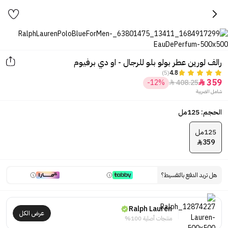
رالف لورين عطر بولو بلو للرجال - او دي برفيوم
(5)
4.8
359
-12%
408.25


شامل الضريبة
الحجم: 125مل
125مل
359

هل تريد الدفع بالتقسيط؟
Ralph Lauren
عرض الكل
منتجات أصلية 100%