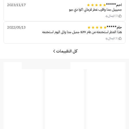
احم*****
2023/11/17
جمييييل جدا واقرب عطر لارماني اكوا دي جيو
(0)
ارسال رد
حام*****
2022/05/13
هذا العطر استخدمته من عام ١٤٢٥ جميل جدا والى اليوم استخدمه
(1)
ارسال رد
كل التقييمات