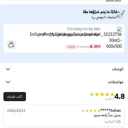
غالبًا ما يتم شراؤها معًا
المنتجات الموصى بها
I'm Sorry For My Skin
أمبولة العسل من ايم سوري فور ماي سكن - 30 مل
359

-12%

408.25
الوصف
مواصفات
4.8
اكتب تقيمك
5 تقييم
2024/12/13
Sultan*****
جميل جداً رائحه مميزه
(0)
ارسال رد