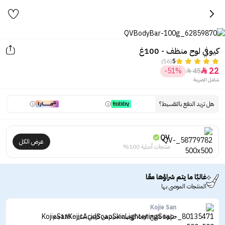
كيوفي لوح منظف - 100غ
(56)
5
22
-51%
45


شامل الضريبة
هل تريد الدفع بالتقسيط؟
QV
عرض الكل
منتجات أصلية 100%
غالبًا ما يتم شراؤها معًا
المنتجات الموصى بها
Kojie San
صابونة تفتيح الوجه كوجيك اسيد من كوجي سان - 135جم