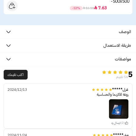
7.63

-53%

16.10
الوصف
طريقة الاستعمال
مواصفات
5
اكتب تقيمك
56 تقييم
غزل*****
2024/12/13
روعة للاكزيما والحساسية
(2)
ارسال رد
منى*****
2024/11/24