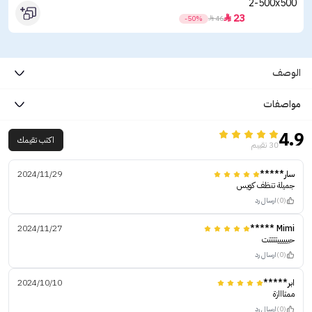
23

-50%

46
الوصف
مواصفات
4.9
اكتب تقيمك
30 تقييم
سار*****
2024/11/29
جميلة تنظف كويس
(0)
ارسال رد
2024/11/27
Mimi *****
حبيييييتتتتت
(0)
ارسال رد
ابر*****
2024/10/10
ممتااازة
(0)
ارسال رد