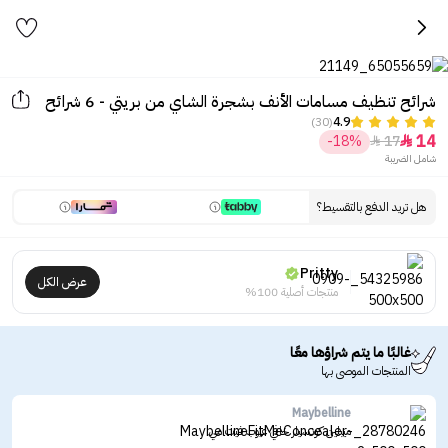
شرائح تنظيف مسامات الأنف بشجرة الشاي من بريتي - 6 شرائح
(30)
4.9
14
-18%
17


شامل الضريبة
هل تريد الدفع بالتقسيط؟
Pritty
عرض الكل
منتجات أصلية 100%
غالبًا ما يتم شراؤها معًا
المنتجات الموصى بها
Maybelline
ميبلين كونسيلر خافي عيوب فيت مي