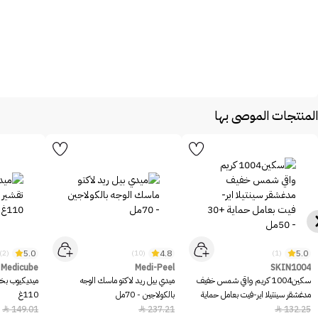
المنتجات الموصى بها
5.0
4.8
5.0
(2)
(10)
(1)
Medicube
Medi-Peel
SKIN1004
سكين1004 كريم واقي شمس خفيف
ميدي بيل ريد لاكتو ماسك الوجه
ميديكيوب بخا
مدغشقر سينتيلا اير-فيت بعامل حماية
بالكولاجين - 70مل
110غ
+30 - 50مل
149.01
237.21
132.25


