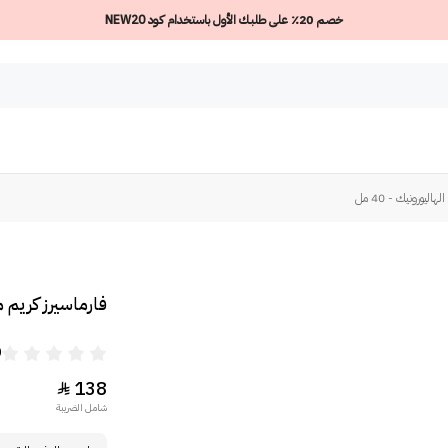
خصم 20٪ على طلبك الأول باستخدام كود NEW20
يورونيك - 40 مل
فارماسيرز كريم م
0
138

شامل الضريبة