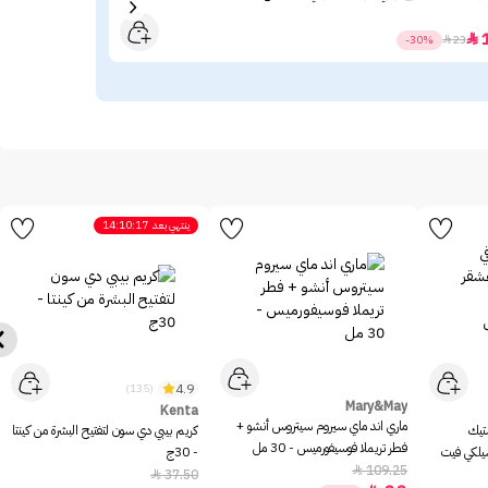
20

-30%

23
ينتهي بعد
14:10:17
4.9
(135)
Mary&May
Kenta
ماري اند ماي سيروم سيتروس أنشو +
ستيك
كريم بيبي دي سون لتفتيح البشرة من كينتا
فطر تريملا فوسيفورميس - 30 مل
سيلكي فيت
- 30ج
109.25

37.50
