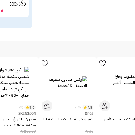
16
5.0
4.8
(3)
(13)
SKIN1004
Once
خ تقشير الجسم الأحمر -
ونس مناديل تنظيف الاحذية - 25قطعة
سكين1004 واقي شمس 
مدغشقر سنتيلا هايلو سيكا 
بعامل حماية +50 - 7جم
103.50
35

