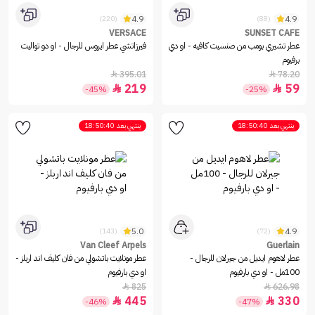
4.9
4.9
(220)
(88)
VERSACE
SUNSET CAFE
عطر تشيري بومب من صنسيت كافيه - او دي
فيرزاتشي عطر ايروس للرجال - او دو تواليت
برفيوم
395.01
78.20


219
59


-45%
-25%
ينتهي بعد
18:50:40
ينتهي بعد
18:50:40
5.0
4.9
(143)
(72)
Van Cleef Arpels
Guerlain
عطر لاهوم ايديل من جيرلان للرجال -
عطر مونلايت باتشولي من فان كليف اند اربلز -
100مل - او دي بارفيوم
او دي بارفيوم
825
626.98


445
330


-46%
-47%