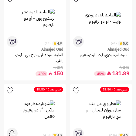
4.9
5.0
(28)
(62)
Almajed Oud
Almajed Oud
الماجد للعود بودري وايت - او دو برفيوم
الماجد للعود عطر برستيج روبي - أو دو
بارفيوم
250
242


150
131.89


-40%
-45%
ينتهي بعد
18:50:40
ينتهي بعد
18:50:40
4.9
4.9
(480)
(284)