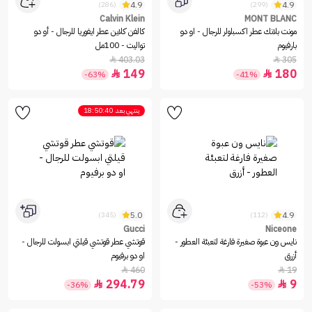
4.9
4.9
(286)
(299)
Calvin Klein
MONT BLANC
مونت بلانك عطر اكسبلولر للرجال - او دو
كالفن كلاين عطر ايفوريا للرجال - أو دو
بارفيوم
تواليت - 100مل
403.03
305


149
180


-63%
-41%
ينتهي بعد
18:50:40
5.0
4.9
(345)
(112)
Gucci
Niceone
نايس ون عبوة صغيرة فارغة لتعبئة العطور -
قوتشي عطر قوتشي قيلتي ابسولت للرجال -
أزرق
او دو برفيوم
460
19


294.79
9


-36%
-53%