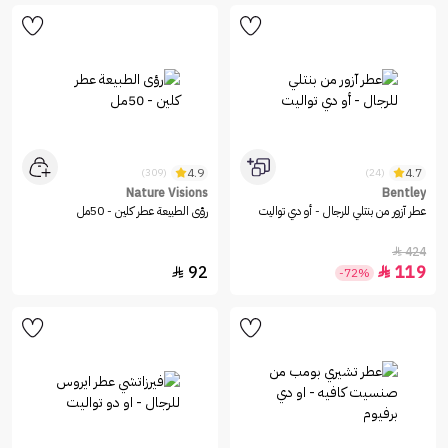
4.9
4.7
(309)
(24)
Nature Visions
Bentley
عطر آزور من بنتلي للرجال - أو دي تواليت
رؤى الطبيعة عطر كلين - 50مل
424

92
119


-72%