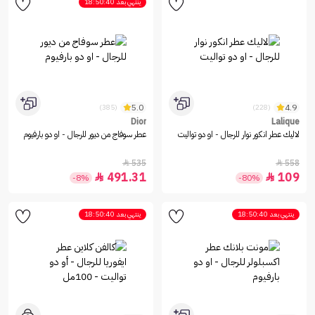
ينتهي بعد
18:50:40
5.0
4.9
(385)
(228)
Dior
Lalique
لاليك عطر انكور نوار للرجال - او دو تواليت
عطر سوفاج من ديور للرجال - او دو بارفيوم
535
558


491.31
109


-8%
-80%
ينتهي بعد
18:50:40
ينتهي بعد
18:50:40