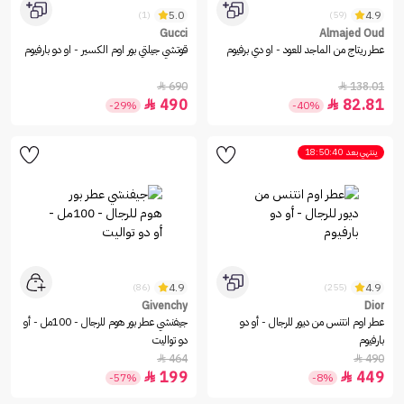
5.0
4.9
(1)
(59)
Gucci
Almajed Oud
عطر ريتاج من الماجد للعود - او دي برفيوم
قوتشي جيلتي بور اوم الكسير - او دو بارفيوم
690
138.01


490
82.81


-29%
-40%
ينتهي بعد
18:50:40
4.9
4.9
(86)
(255)
Givenchy
Dior
عطر اوم انتنس من ديور للرجال - أو دو
جيفنشي عطر بور هوم للرجال - 100مل - أو
بارفيوم
دو تواليت
464
490


199
449


-57%
-8%