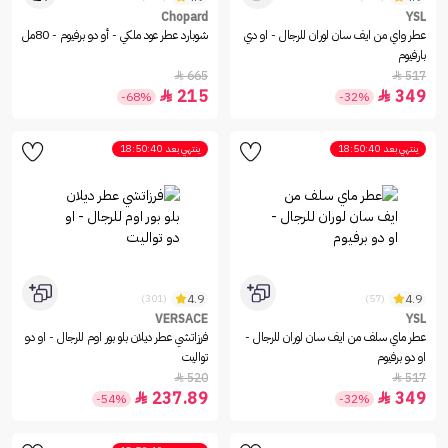
Chopard
YSL
عطر واي من ايف سان لوران للرجال - او دي
شوبارد عطر عود ملكي - أو دو برفيوم - 80مل
بارفيوم
665
517


215
349


-68%
-32%
ينتهي بعد
18:50:40
ينتهي بعد
18:50:40
4.9
4.9
(301)
(57)
VERSACE
YSL
عطر ماي سلف من ايف سان لوران للرجال -
فرزاتشي عطر ديلان بلو بور اوم للرجال - او دو
او دو برفيوم
تواليت
520
517


237.89
349


-54%
-32%