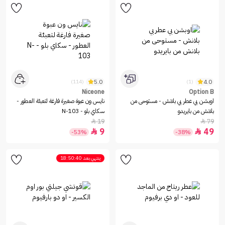
5.0
4.0
(114)
(1)
Niceone
Option B
اوبشن بي عطر بي بلانش - مستوحى من
نايس ون عبوة صغيرة فارغة لتعبئة العطور -
بلانش من بايريدو
سكاي بلو - N-103
19
79


9
49


-53%
-38%
ينتهي بعد
18:50:40