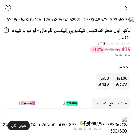
باكو رابان عطر انفكتيس فيكتوري إليكسير للرجال - او دو بارفيوم
انتنس
(0)
0
419
-13%
480


شامل الضريبة
الحجم:
100مل
50مل
419
539


هل تريد الدفع بالتقسيط؟
Rabanne
عرض الكل
منتجات أصلية 100%