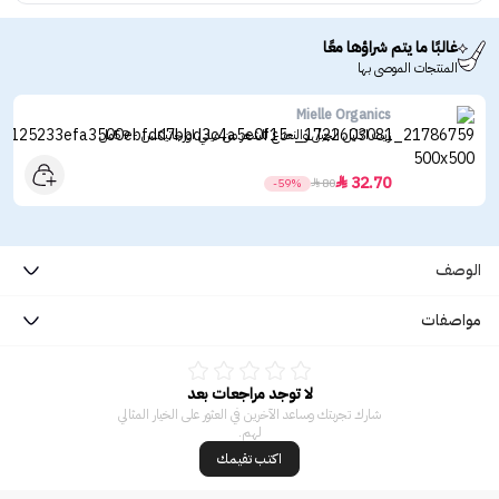
غالبًا ما يتم شراؤها معًا
المنتجات الموصى بها
Mielle Organics
زيت اكليل الجبل والنعناع للشعر من ميلي اورجانيكس - 59مل
32.70

-59%

80
الوصف
مواصفات
لا توجد مراجعات بعد
شارك تجربتك وساعد الآخرين في العثور على الخيار المثالي
لهم.
اكتب تقيمك