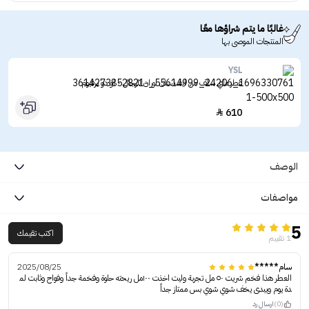
غالبًا ما يتم شراؤها معًا
المنتجات الموصى بها
YSL
عطر ماي سلف من ايف سان لوران للرجال - او دو برفيوم
610

الوصف
مواصفات
5
اكتب تقيمك
1 تقييم
سام*****
2025/08/25
العطر هذا فخم شريت ٥٠ مل تجربة وليت اخذت ١٠٠مل ريحته حلوة وفخمة جداً وفواح وثابت لم
دة يوم ويبدى يخف شوي شوي بس ممتاز جداً
(0)
ارسال رد