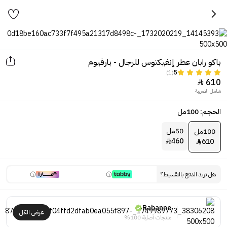
باكو رابان عطر إنفيكتوس للرجال - بارفيوم
(1)
5
610

شامل الضريبة
الحجم: 100مل
50مل
100مل
460
610


هل تريد الدفع بالتقسيط؟
Rabanne
عرض الكل
منتجات أصلية 100%