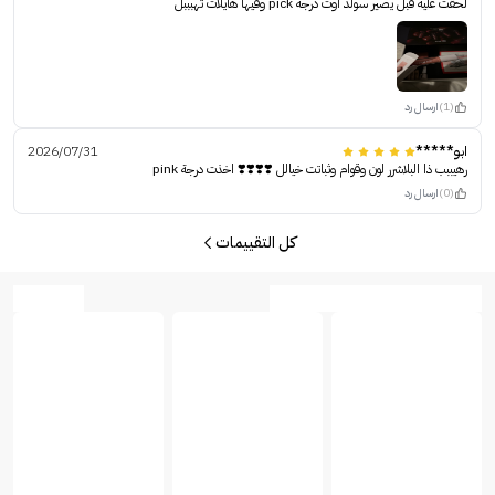
لحقت عليه قبل يصير سولد اوت درجه pick وفيها هايلات تهبببل
(1)
ارسال رد
ابو*****
2026/07/31
رهيببب ذا البلاشرر لون وقوام وثباتت خيالل ❣️❣️❣️❣️ اخذت درجة pink
(0)
ارسال رد
كل التقييمات