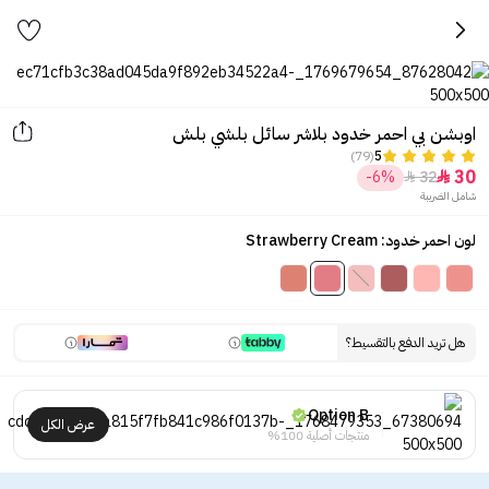
اوبشن بي احمر خدود بلاشر سائل بلشي بلش
(79)
5
30
-6%
32


شامل الضريبة
لون احمر خدود: Strawberry Cream
هل تريد الدفع بالتقسيط؟
Option B
عرض الكل
منتجات أصلية 100%