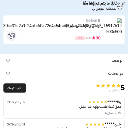
غالبًا ما يتم شراؤها معًا
المنتجات الموصى بها
Option B
اوبشن بي مرطب شفاه يور فايڤ
30

-6%

32
الوصف
مواصفات
5
اكتب تقيمك
79 تقييم
وفا*****
2026/08/02
معنى كلمة بقمنت ولونه جدا جميل
(0)
ارسال رد
خدي*****
2026/08/01