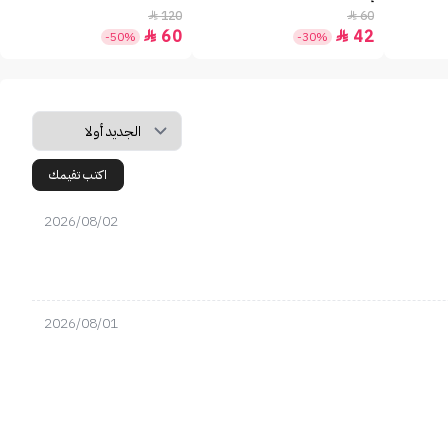
120
60


60
42


-50%
-30%
اكتب تقيمك
2026/08/02
2026/08/01