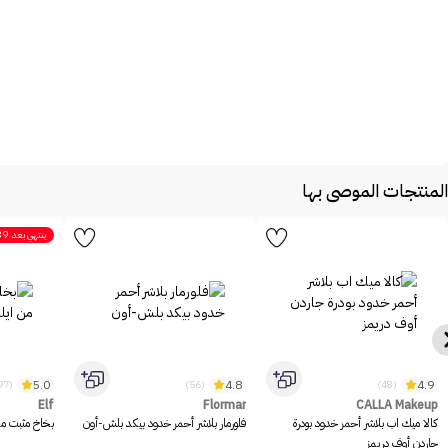
المنتجات الموصى بها
ينتهي بعد
39
5.0
4.8
4.9
(1097)
(56)
(48)
Elf
Flormar
CALLA Makeup
كالا ميك اب بلاشر أحمر خدود بودرة
فلورمار بلاشر أحمر خدود بيكد بلش-أون
بخاخ مثبت مكيا
جاردن أوف دريمز