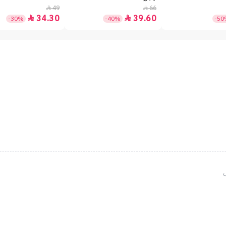
49
66


34.30
39.60


-30%
-40%
-5