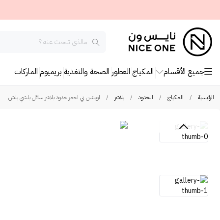
جميع الأقسام
المكياج
العطور
الصحة والتغذية
بريميوم
الماركات
الرئيسية
/
المكياج
/
الخدود
/
بلاشر
/
اوبشن بي احمر خدود بلاشر سائل بلشي بلش