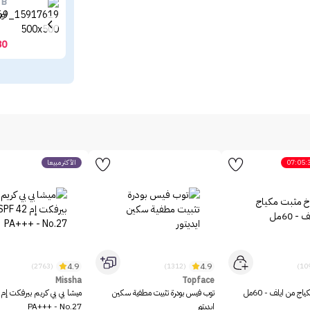
 B
اوب
30
07:05:
الأكثر مبيعاً
4.9
4.9
(2763)
(1312)
Missha
Topface
ج من ايلف - 60مل
توب فيس بودرة تثبيت مطفية سكين
ايديتور
PA+++ - No.27