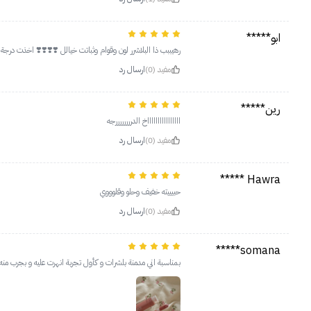
ابو*****
رهيببب ذا البلاشرر لون وقوام وثباتت خيالل ❣️❣️❣️❣️ اخذت درجة pink
مفيد (0)
ارسال رد
رين*****
ااااااااااااااااخ الدررررررررجه
مفيد (0)
ارسال رد
Hawra *****
حبيييته خفيف وحلو وقلوووي
مفيد (0)
ارسال رد
somana*****
بمناسبة اني مدمنة بلشرات و كأول تجربة انهرت عليه و بجرب منه درجات 