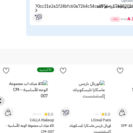
n B
Option
شن بي مرطب شفاه يور فايڤ
اوبش
30

-6%

32
الأكثر شهرة
5.0
5.0
(8367)
(1)
CALLA Makeup
LOreal Paris
ميشا بي بي كريم بيرفكت إم SPF 42
لوريال باريس ماسكارا تليسكوبيك
كالا ميك اب مجموعة الوجه الأساسية -
إكستنشنست
CM-007