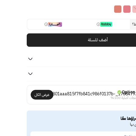
ط؟
أضف للسلة
Option
عرض الكل
جات أصلية 100%
راؤها معًا
 بها