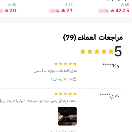
40
36
65



20
27
42.25



0%
-25%
-35%
مراجعات العملاء (79)
5
وفا*****
معنى كلمة بقمنت ولونه جدا جميل
مفيد (0)
ارسال رد
خدي*****
لحقت عليه قبل يصير سولد اوت درجه pick وفيها هايلات تهبببل
مفيد (1)
ارسال رد