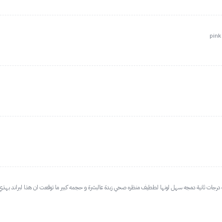
ثانية دمجه سهل لونها لططيف منظره صحي زبدة عالبشرة و حجمه كبير ما توقعت ان هذا لبراند بهذي الجودة الحلوة!! جربت الش