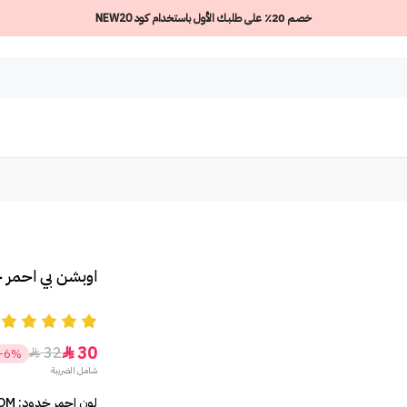
خصم 20٪ على طلبك الأول باستخدام كود NEW20
اوبشن بي احمر 
5
30
32


-6%
شامل الضريبة
لون احمر خدود: OM