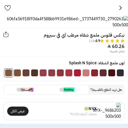
نيكس قلوس ملمع شفاه مرطب آي في سيروم
(34)
4.9
60.26

شامل الضريبة
لون ملمع الشفاه: Splash N Spice
هل تريد الدفع بالتقسيط؟
NYX
عرض الكل
منتجات أصلية 100%