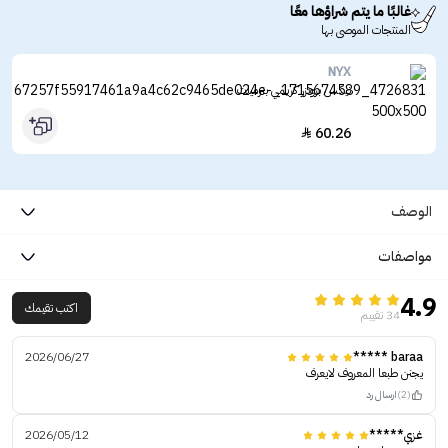
غالبًا ما يتم شراؤها معًا
المنتجات الموصى بها
NYX
نيكس برونزر كريمي بترميلت
60.26

الوصف
مواصفات
4.9
اكتب تقيمك
34 تقييم
2026/06/27
baraa *****
يجنن طبعا المعروف لايعرف
(2)
ارسال رد
غزي*****
2026/05/12