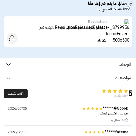
غالبًا ما يتم شراؤها معًا
المنتجات الموصى بها
Revolution
ريفلوشن ريلوديد مجموعة ظلال العيون - ايكونيك فيفر
55

الوصف
مواصفات
5
اكتب تقيمك
387 تقييم
2026/07/05
GoooD�*****
حلو بس الاسعار تومتش
(4)
ارسال رد
2026/04/11
fatema*****