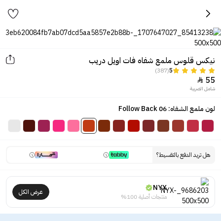
نيكس قلوس ملمع شفاه فات اويل دريب
(387)
5
55

شامل الضريبة
لون ملمع الشفاه: 06 Follow Back
هل تريد الدفع بالتقسيط؟
NYX
عرض الكل
منتجات أصلية 100%