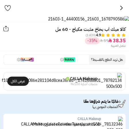
كالا ميك اب بخاخ مثبت مكياج - 60 مل
(1409)
4.9
38.35
-35%
59


شامل الضريبة
هل تريد الدفع بالتقسيط؟
CALLA Makeup
عرض الكل
منتجات أصلية 100%
غالبًا ما يتم شراؤها معًا
المنتجات الموصى بها
CALLA Makeup
كالا ميك اب بودرة منثورة شفافة لتثبيت المكياج - CM-55