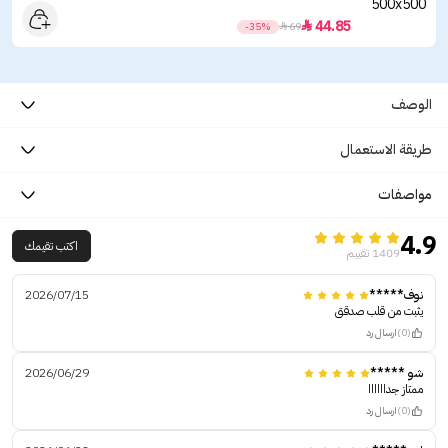
44.85

-35%

69
الوصف
طريقة الاستعمال
مواصفات
4.9
اكتب تقيمك
1409 تقييم
نوف*****
2026/07/15
يثبت من قلب صدقق
(0)
ارسال رد
شو *****
2026/06/29
ممتاز جداااااا
(0)
ارسال رد