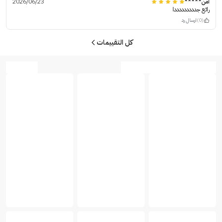
امن*****
2026/06/23
رائع جدددددددددا
(0)
ارسال رد
كل التقييمات