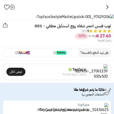
توب فيس احمر شفاه روج انستايل مطفي - 001
(87)
5
27.60
-40%
46


شامل الضريبة
هل تريد الدفع بالتقسيط؟
Topface
عرض الكل
منتجات أصلية 100%
غالبًا ما يتم شراؤها معًا
المنتجات الموصى بها
Topface
توب فيس احمر شفاه روج انستايل كريمي - 003