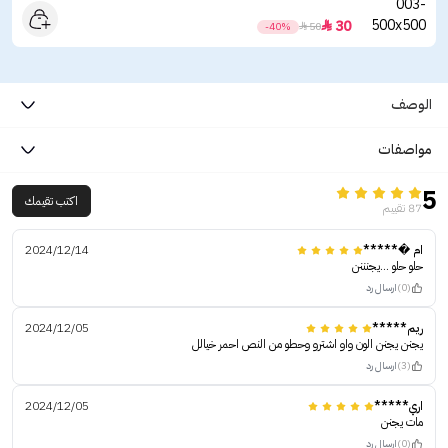
30

-40%

50
الوصف
مواصفات
5
اكتب تقيمك
87 تقييم
ام �*****
2024/12/14
حلو حلو ...يجنننن
(0)
ارسال رد
ريم*****
2024/12/05
يجنن يجنن الون واو اشترو وحطو من النص احمر خيالل
(3)
ارسال رد
اري*****
2024/12/05
مات يجنن
(0)
ارسال رد