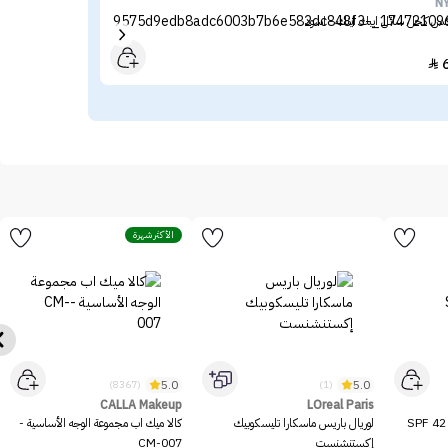
oca
N
س كحل سائل ايبك اينك - اسود
برون
65

الأكثر شهرة
5.0
5.0
(8367)
(1)
CALLA Makeup
LOreal Paris
ميشا بي بي كريم بيرفكت إم SPF 42
لوريال باريس ماسكارا تليسكوبيك
كالا ميك اب مجموعة الوجه الأساسية -
إكستنشنست
CM-007