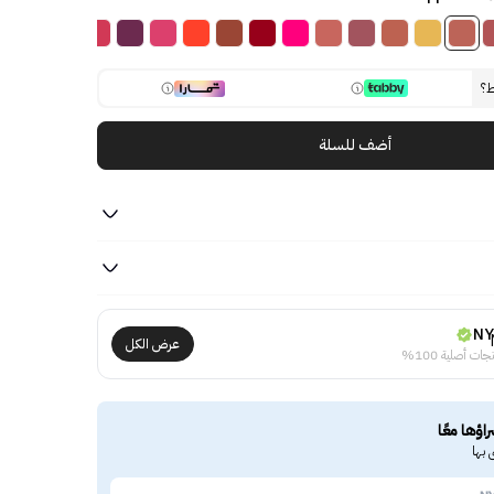
ط؟
أضف للسلة
NY
عرض الكل
جات أصلية 100%
راؤها معًا
 بها