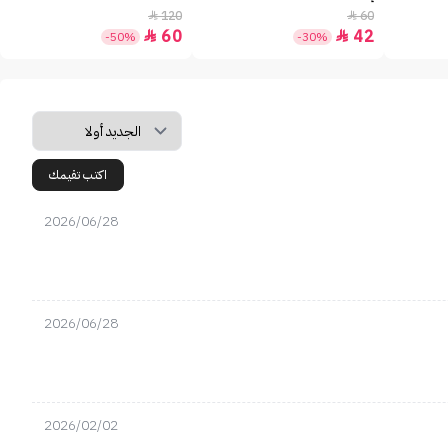
120
60


60
42


-50%
-30%
اكتب تقيمك
2026/06/28
2026/06/28
2026/02/02