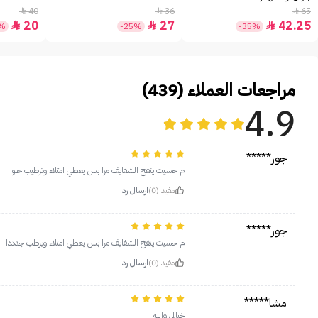
40
36
65



20
27
42.25



0%
-25%
-35%
مراجعات العملاء (439)
4.9
جور*****
م حسيت ينفخ الشفايف مرا بس يعطي امتلاء وترطيب حلو
مفيد (0)
ارسال رد
جور*****
م حسيت ينفخ الشفايف مرا بس يعطي امتلاء ويرطب جدددا
مفيد (0)
ارسال رد
مشا*****
خيالي والله