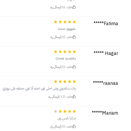
مفيد (0)
ارسال رد
Fatima*****
حليوووو حددده
مفيد (0)
ارسال رد
Hagar *****
Great quality
مفيد (0)
ارسال رد
raanaa*****
بنات ساعدوني وش احلى لون اخذه أنا لوني حنطيه على برونزي
مفيد (12)
ارسال رد
Mariam*****
شكرا نايس ون
مفيد (0)
ارسال رد