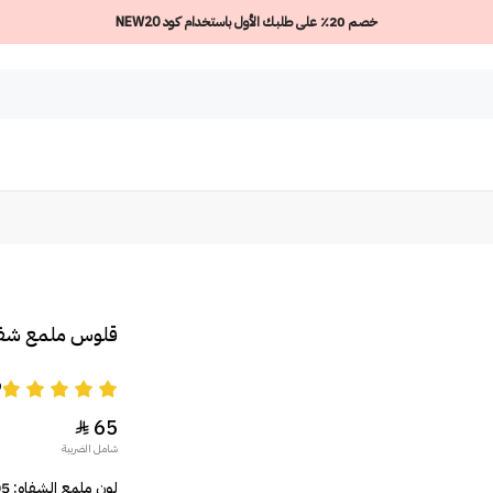
خصم 20٪ على طلبك الأول باستخدام كود NEW20
قلوس ملمع شفا
9
65

شامل الضريبة
لون ملمع الشفاه: 05 Brown of Applause