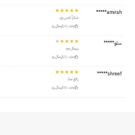
amirah*****
شكراً نايس ون
مفيد (4)
ارسال رد
سلو*****
يهببلل مره
مفيد (1)
ارسال رد
shreef*****
رائع جدا
مفيد (0)
ارسال رد