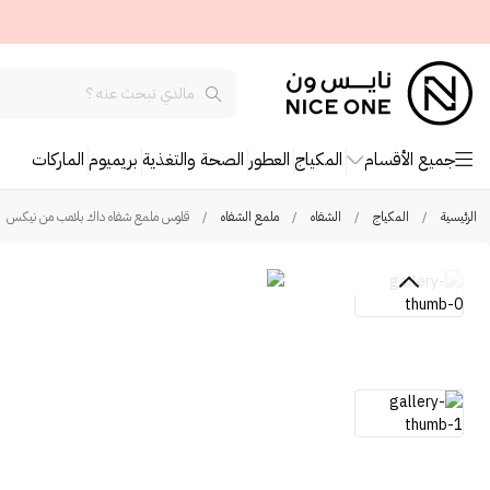
جميع الأقسام
المكياج
العطور
الصحة والتغذية
بريميوم
الماركات
الرئيسية
/
المكياج
/
الشفاه
/
ملمع الشفاه
/
قلوس ملمع شفاه داك بلامب من نيكس