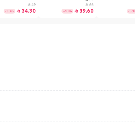
49
66


34.30
39.60


-30%
-40%
-5