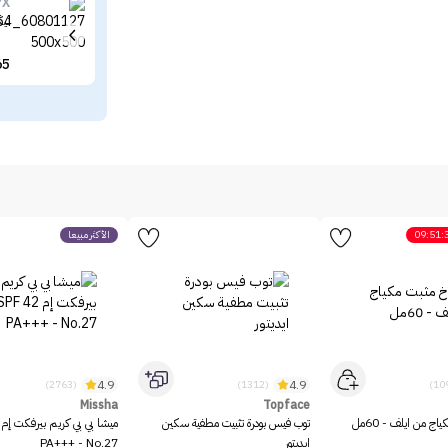
YX
نيك
65
09:51:
الأكثر مبيعاً
4.9
4.9
(2763)
(1312)
Missha
Topface
ج من ايلف - 60مل
توب فيس بودرة تثبيت مطفية سكين
ايديتور
PA+++ - No.27