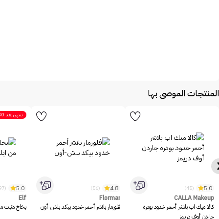
المنتجات الموصى بها
ينتهي بعد
30
5.0
4.8
5.0
(1097)
(56)
(45)
Elf
Flormar
CALLA Makeup
كالا ميك اب بلاشر أحمر خدود بودرة
فلورمار بلاشر أحمر خدود بيكد بلش-أون
بخاخ مثبت مكيا
جاردن أوف دريمز