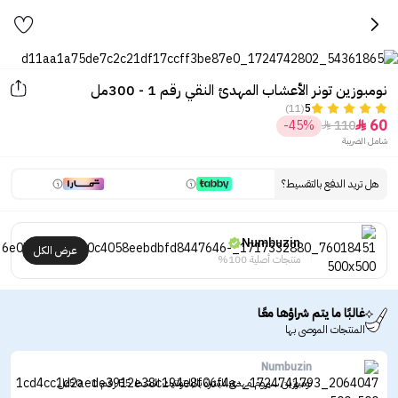
نومبوزين تونر الأعشاب المهدئ النقي رقم 1 - 300مل
(11)
5
60
-45%
110


شامل الضريبة
هل تريد الدفع بالتقسيط؟
Numbuzin
عرض الكل
منتجات أصلية 100%
غالبًا ما يتم شراؤها معًا
المنتجات الموصى بها
Numbuzin
نومبوزين سيروم مهدئ للبشرة بالبانتوثنيك النشط B5 رقم 1 - 50مل