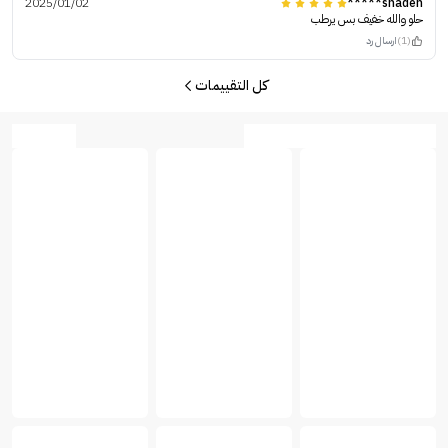
2025/01/02
shaden*****
حلو والله خفيف بس يرطب
(1)
ارسال رد
كل التقييمات