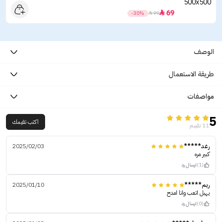
69

-30%

99
الوصف
طريقة الاستعمال
مواصفات
5
اكتب تقيمك
11 تقييم
رغد*****
2025/02/03
كبير مره
(1)
ارسال رد
ريم*****
2025/01/10
يهبل اتعب وانا امدح
(0)
ارسال رد