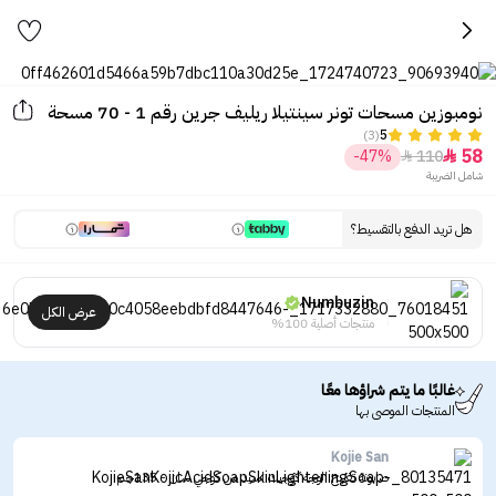
نومبوزين مسحات تونر سينتيلا ريليف جرين رقم 1 - 70 مسحة
(3)
5
58
-47%
110


شامل الضريبة
هل تريد الدفع بالتقسيط؟
Numbuzin
عرض الكل
منتجات أصلية 100%
غالبًا ما يتم شراؤها معًا
المنتجات الموصى بها
Kojie San
صابونة تفتيح الوجه كوجيك اسيد من كوجي سان - 135جم