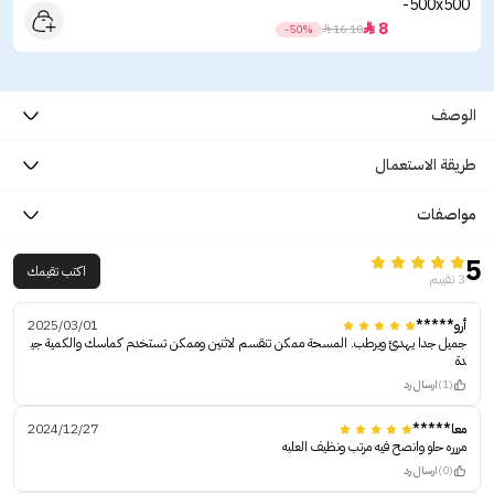
8

-50%

16.10
الوصف
طريقة الاستعمال
مواصفات
5
اكتب تقيمك
3 تقييم
أرو*****
2025/03/01
جميل جدا يهدئ ويرطب. المسحة ممكن تنقسم لاثنين وممكن تستخدم كماسك والكمية جي
دة
(1)
ارسال رد
معا*****
2024/12/27
مررره حلو وانصح فيه مرتب ونظيف العلبه
(0)
ارسال رد