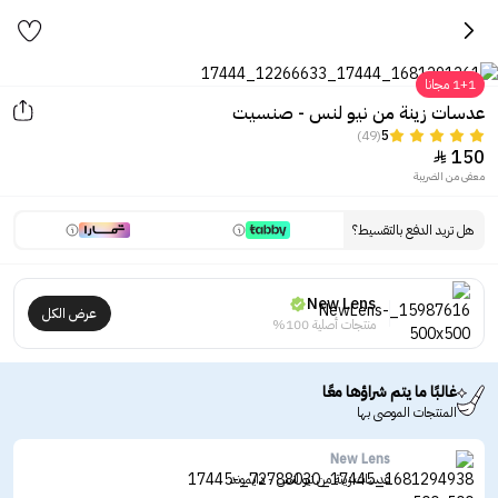
1+1 مجانا
عدسات زينة من نيو لنس - صنسيت
(49)
5
150

معفى من الضريبة
هل تريد الدفع بالتقسيط؟
New Lens
عرض الكل
منتجات أصلية 100%
غالبًا ما يتم شراؤها معًا
المنتجات الموصى بها
New Lens
عدسات زينة من نيو لنس - دايموند