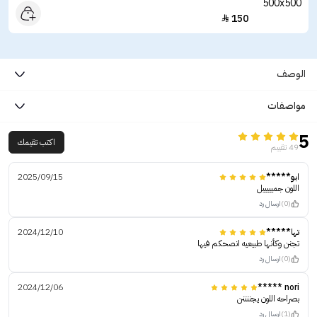
150

الوصف
مواصفات
5
اكتب تقيمك
49 تقييم
ابو*****
2025/09/15
اللون جميييييل
(0)
ارسال رد
تها*****
2024/12/10
تجنن وكأنها طبيعيه انصحكم فيها
(0)
ارسال رد
2024/12/06
nori *****
بصراحه اللون يجننننن
(1)
ارسال رد