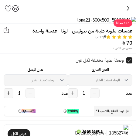
1+1 مجانا
عدسات ملونة طبية من بيوتيس - لونا - عدسة واحدة
(297)
5
70

معفى من الضريبة
اضغط لرؤية العين قبل وبعد ارتداء
العدسات
وصفة طبية مختلفة لكل عين
العين اليسرى
العين اليمنى
عدد
1
عدد
1
هل تريد الدفع بالتقسيط؟
Beauteous
عرض الكل