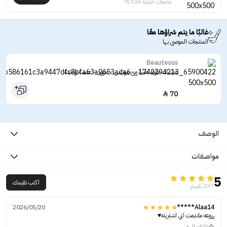
منتجات أصلية 100%
غالبًا ما يتم شراؤها معًا
المنتجات الموصى بها
Beauteous
عدسات ملونة طبية من بيوتيس - مارون - عدسة واحدة
70

الوصف
مواصفات
5
اكتب تقيمك
297 تقييم
2026/05/20
Alaa14*****
رروعه ماندمت اني اشتريته♥️
(0)
ارسال رد