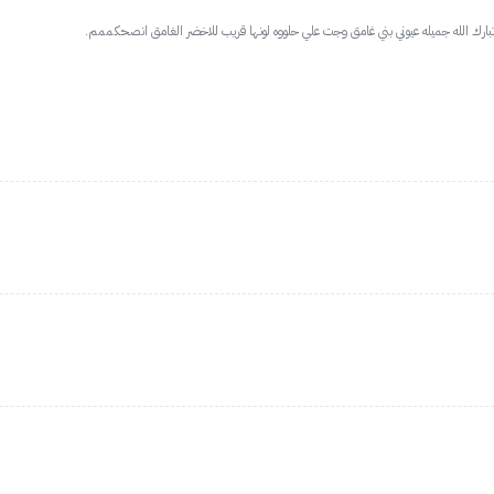
تبارك الله جميله عيوني بني غامق وجت علي حلووه لونها قريب للاخضر الغامق انصحكممم.