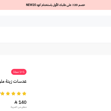
خصم 20٪ على طلبك الأول باستخدام كود NEW20
1+1 مجانا
عدسات زينة ملون
9
140

معفى من الضريبة