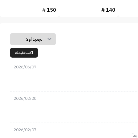
150
140


اكتب تقيمك
2026/06/07
2026/02/08
2026/02/07
داً