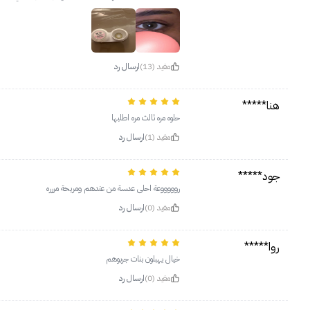
مفيد (13)
ارسال رد
هنا*****
حلوه مره ثالث مره اطلبها
مفيد (1)
ارسال رد
جود*****
روووووعة احلى عدسة من عندهم ومريحة مررره
مفيد (0)
ارسال رد
روا*****
خيال يهبلون بنات جربوهم
مفيد (0)
ارسال رد