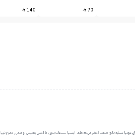
140
70


تي عيونها عسليه فاتح طلعت اخضر مريحه طبعا البسها بلساعات بدون ما احس بتغبيش او صداع انصح فيها ج