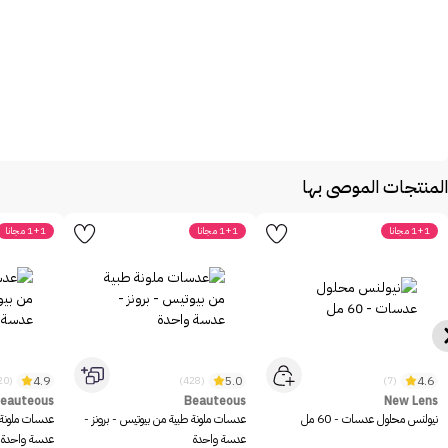
المنتجات الموصى بها
1+1 مجانا
1+1 مجانا
1+1 مجانا
4.9
5.0
4.6
(420)
(428)
(7)
eauteous
Beauteous
New Lens
نيولنس محلول عدسات - 60 مل
عدسات ملونة طبية من بيوتيس - برونز -
عدسات ملونة 
عدسة واحدة
عدسة واحدة