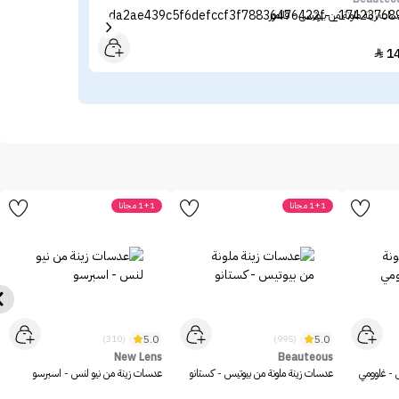
ات زينة ملونة من بيوتيس - قلامور
عدسا
40
1

1+1 مجانا
1+1 مجانا
5.0
5.0
(310)
(995)
New Lens
Beauteous
 - غلوومي
عدسات زينة ملونة من بيوتيس - كستانو
عدسات زينة من نيو لنس - اسبرسو