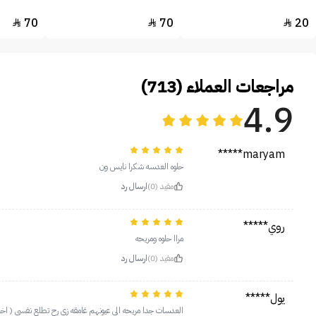
70
70
20



مراجعات العملاء (713)
4.9
maryam*****
حلوه العدسه شكرا نايس ون
مفيد (0)
ارسال رد
روي*****
مراا حلوه ومريحه
مفيد (0)
ارسال رد
يول*****
العدسات جدا مريحه الي عيونهم غامقه زي رح تطلع نفسي ( اخ