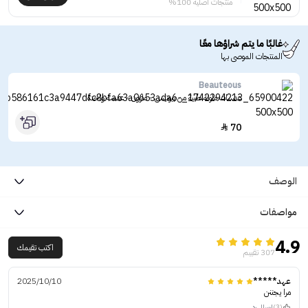
منتجات أصلية 100%
غالبًا ما يتم شراؤها معًا
المنتجات الموصى بها
Beauteous
عدسات ملونة طبية من بيوتيس - مارون - عدسة واحدة
70

الوصف
مواصفات
4.9
اكتب تقيمك
307 تقييم
عهد*****
2025/10/10
مرا يجننن
(3)
ارسال رد