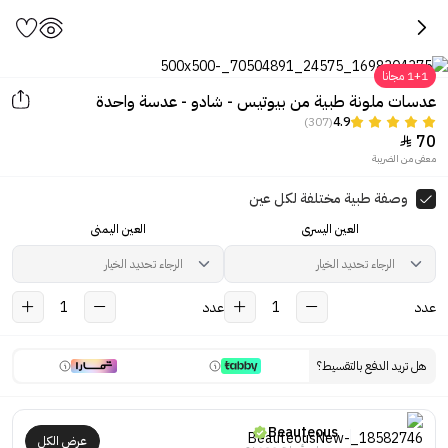
1+1 مجانا
عدسات ملونة طبية من بيوتيس - شادو - عدسة واحدة
(307)
4.9
70

معفى من الضريبة
اضغط لرؤية العين قبل وبعد ارتداء
العدسات
وصفة طبية مختلفة لكل عين
العين اليسرى
العين اليمنى
عدد
1
عدد
1
هل تريد الدفع بالتقسيط؟
Beauteous
عرض الكل