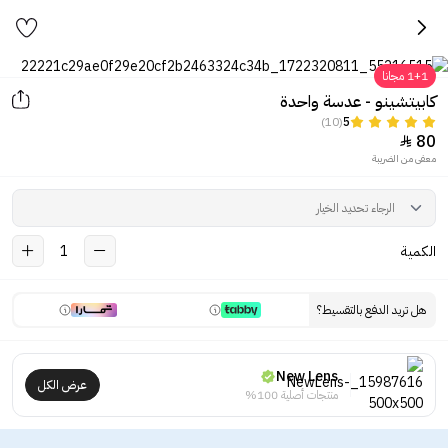
1+1 مجانا
كابيتشينو - عدسة واحدة
(10)
5
80

معفى من الضريبة
الكمية
1
هل تريد الدفع بالتقسيط؟
New Lens
عرض الكل
منتجات أصلية 100%