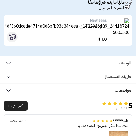
غالبًا ما يتم شراؤها معًا
المنتجات الموصى بها
New Lens
كريم - عدسة واحدة
80

الوصف
طريقة الاستعمال
مواصفات
5
اكتب تقيمك
10 تقييم
فاط*****
2026/04/11
فخم جدا شكرا نايس ون الجوده ممتازه