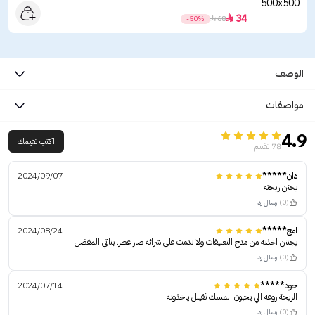
34

-50%

68
الوصف
مواصفات
4.9
اكتب تقيمك
78 تقييم
دان*****
2024/09/07
يجنن ريحته
(0)
ارسال رد
امج*****
2024/08/24
يجننن اخذته من مدح التعليقات ولا ندمت على شرائه صار عطر. بناتي المفضل
(0)
ارسال رد
جود*****
2024/07/14
الريحة روعه الي يحبون المسك ثقيلل ياخذونه
(0)
ارسال رد