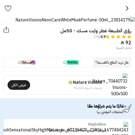
رؤى الطبيعة عطر وايت مسك - 50مل
(78)
4.9
92

شامل الضريبة
هل تريد الدفع بالتقسيط؟
Nature Visions
عرض الكل
منتجات أصلية 100%
غالبًا ما يتم شراؤها معًا
المنتجات الموصى بها
Maybelline
ميبلين لاش سينسيشنال سكاي هاي ماسكارا