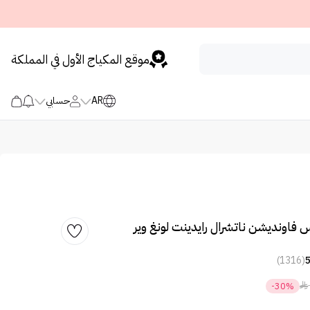
موقع المكياج الأول في المملكة
AR
حسابي
فاونديشن ناتشرال رايدينت لونغ وير
(1316)

-30%