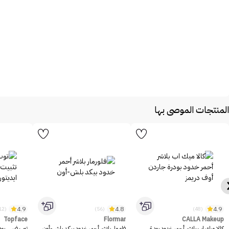
المنتجات الموصى بها
4.9
4.8
4.9
(1312)
(56)
(48)
Topface
Flormar
CALLA Makeup
كالا ميك اب بلاشر أحمر خدود بودرة
فلورمار بلاشر أحمر خدود بيكد بلش-أون
توب فيس بود