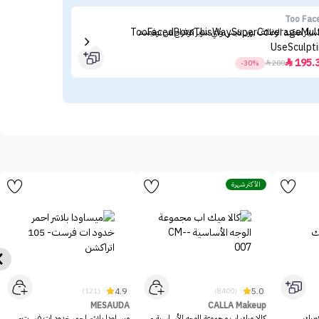
VER
Too Fac
سيلر متعدد الوظائف بورن ذيس واي سوبر كوفراج من توفيسد
ميك
.38
195.

-30%

280
الأكثر شهرة
4.9
5.0
(121)
(8400)
MESAUDA
CALLA Makeup
وبيك
كالا ميك اب مجموعة الوجه الأساسية -
ميساودا بلاشر احمر خدود ات فرست-