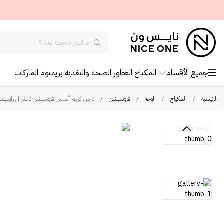
جميع الأقسام
المكياج
العطور
الصحة والتغذية
بريميوم
الماركات
الرئيسية
/
المكياج
/
الوجه
/
فاونديشن
/
نارس كريم أساس فاونديشن ناتشرال رايدينت ل