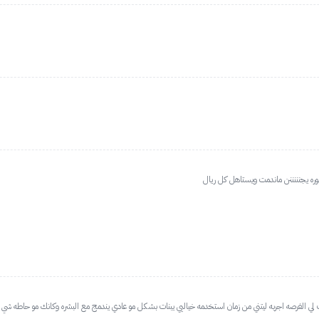
ره يجنننننن ماندمت ويستاهل كل ريال
حت لي الفرصه اجربه ليتني من زمان استخدمه خياليي يبنات بشكل مو عادي يندمج مع البشره وكانك مو حاطه 