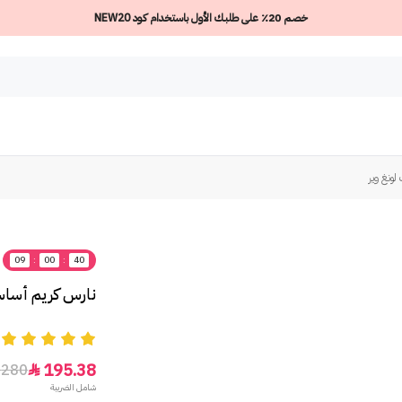
خصم 20٪ على طلبك الأول باستخدام كود NEW20
ونغ وير
09
:
00
:
40
نارس كريم أساس 
5
195.38
280

شامل الضريبة