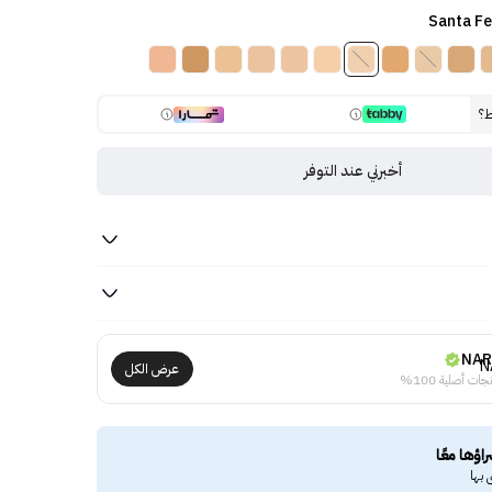
ط؟
أخبرني عند التوفر
NAR
عرض الكل
جات أصلية 100%
راؤها معًا
 بها