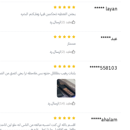
layan *****
يجننن التغطيه تتحكمين فيها ومايكتم البشره
مفيد (2)
ارسال رد
عبد*****
مممتاز
مفيد (2)
ارسال رد
558103*****
يابنات رهيب بطللللل خذوه بس ملاحظه ترا يجي اغمق من الصو
مفيد (14)
ارسال رد
ahalam*****
اقسم بالله اني كنت احسبه مبالغه من الناس انه حلو لين اتا
واقول هو الافضل جا ذا غطى عليه ههههههههههههههههههه