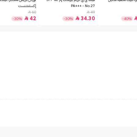
PA+++ - No.27
إكستنشنست
60
49


42
34.30


-30%
-30%
-40%