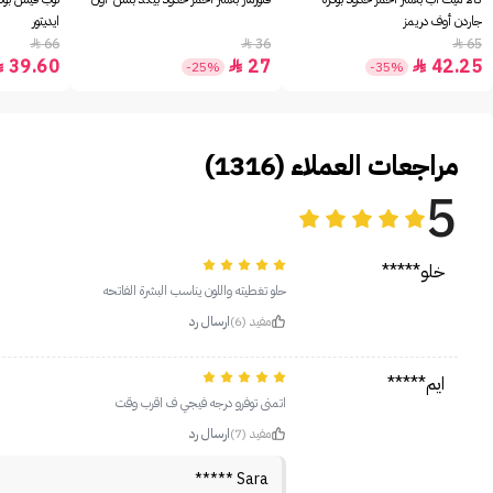
جاردن أوف دريمز
ايديتور
66
36
65



39.60
27
42.25



-25%
-35%
مراجعات العملاء (1316)
5
خلو*****
حلو تغطيته واللون يناسب البشرة الفاتحه
مفيد (6)
ارسال رد
ايم*****
اتمنى توفرو درجه فيجي ف اقرب وقت
مفيد (7)
ارسال رد
Sara *****