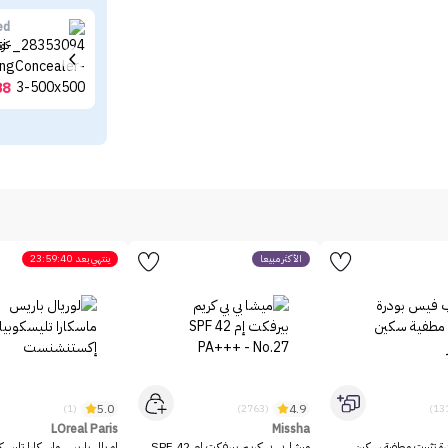
ed
كون
38
الأكثر مبيعاً
ينتهي بعد
23:59:40
5.0
4.9
(1)
(2763)
LOreal Paris
Missha
رة تثبيت مطفية سكين
ميشا بي بي كريم بيرفكت إم SPF 42
لوريال باريس ماسكارا تليسك