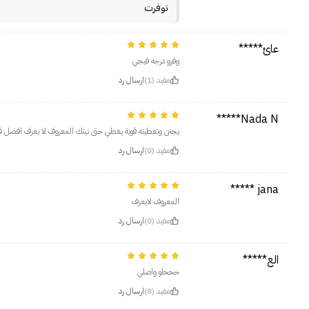
توفرت
عائ*****
وفرو درجه فيجي
مفيد (1)
ارسال رد
Nada N*****
يجنن وتغطيته قوية يغطي حتى نيتك المعروف لا يعرف افضل فا
مفيد (0)
ارسال رد
jana *****
المعروف لايعرف
مفيد (0)
ارسال رد
الع*****
حححلو واصلي
مفيد (8)
ارسال رد