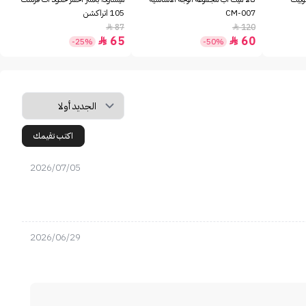
CM-007
105 اتراكشن
87
120


65
60


-25%
-50%
اكتب تقيمك
2026/07/05
2026/06/29