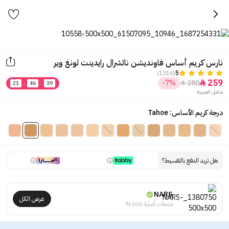
نارس كريم أساس فاونديشن ناتشرال رايدينت لونغ وير
(1316)
5
259
-7%
280


21
:
46
:
39
شامل الضريبة
درجة كريم الأساس: Tahoe
هل تريد الدفع بالتقسيط؟
NARS
عرض الكل
منتجات أصلية 100%