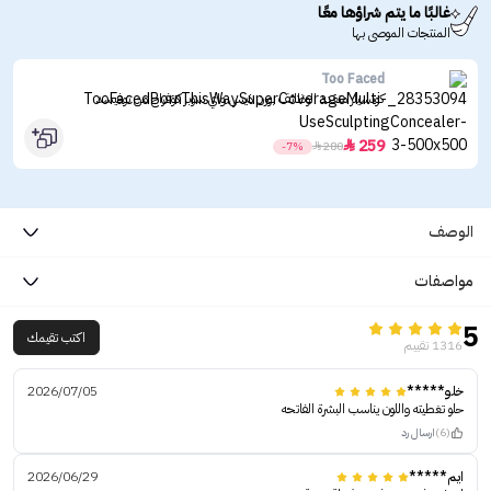
غالبًا ما يتم شراؤها معًا
المنتجات الموصى بها
Too Faced
كونسيلر متعدد الوظائف بورن ذيس واي سوبر كوفراج من توفيسد
259

-7%

280
الوصف
مواصفات
5
اكتب تقيمك
1316 تقييم
خلو*****
2026/07/05
حلو تغطيته واللون يناسب البشرة الفاتحه
(6)
ارسال رد
ايم*****
2026/06/29