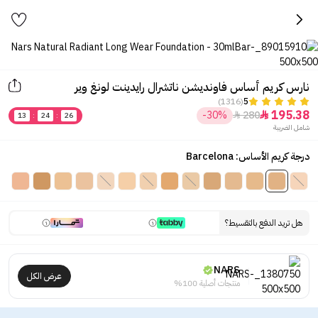
نارس كريم أساس فاونديشن ناتشرال رايدينت لونغ وير
(1316)
5
195.38
-30%
280


13
:
24
:
26
شامل الضريبة
درجة كريم الأساس: Barcelona
هل تريد الدفع بالتقسيط؟
NARS
عرض الكل
منتجات أصلية 100%